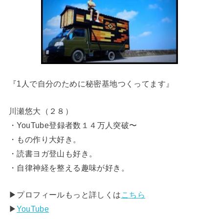
『1人で自分のために秘密基地つくってます』
川瀬悠大（２８）
・YouTube登録者数１４万人突破〜
・もの作り大好き。
・読書ヨガ登山も好き。
・自律神経を整える趣味が好き。
▶︎プロフィールもっと詳しくは
こちら
▶︎
YouTube