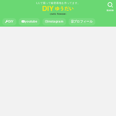
1人で籠って秘密基地を作ってます。
SEARCH
DIY
youtube
instagram
プロフィール