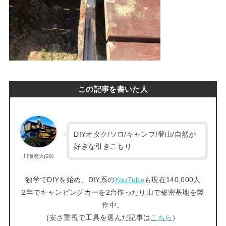
この記事を書いた人
DIYオタク/ソロ/キャンプ/登山/自然が
好きな引きこもり
川瀬悠大(28)
独学でDIYを始め、DIY系の
YouTube
も現在140,000人
2年でキャンピングカーを2台作ったり山で秘密基地を製
作中。
(安さ重視で工具を選んだ記事は
こちら
）