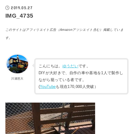
2019.05.27
IMG_4735
このサイトはアフィリエイト広告（Amazonアソシエイト含む）掲載していま
す。
こんにちは。
ゆうだい
です。
DIYが大好きで、自作の車や基地を1人で製作し
川瀬悠大
ながら籠っている者です。
(
YouTube
も現在170,000人突破）