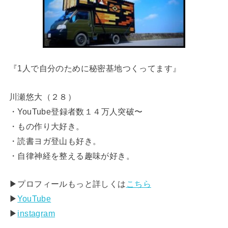
『1人で自分のために秘密基地つくってます』
川瀬悠大（２８）
・YouTube登録者数１４万人突破〜
・もの作り大好き。
・読書ヨガ登山も好き。
・自律神経を整える趣味が好き。
▶︎プロフィールもっと詳しくは
こちら
▶︎
YouTube
▶︎
instagram