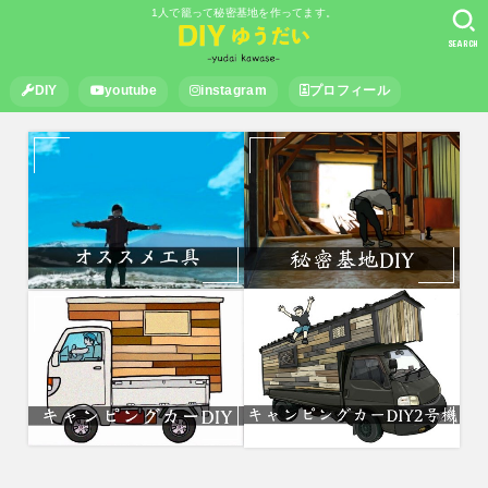
1人で籠って秘密基地を作ってます。
SEARCH
DIY
youtube
instagram
プロフィール