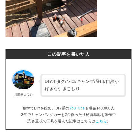
この記事を書いた人
DIYオタク/ソロ/キャンプ/登山/自然が
好きな引きこもり
川瀬悠大(28)
独学でDIYを始め、DIY系の
YouTube
も現在140,000人
2年でキャンピングカーを2台作ったり秘密基地を製作中
(安さ重視で工具を選んだ記事はこちらは
こちら
）