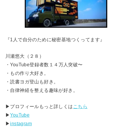
『1人で自分のために秘密基地つくってます』
川瀬悠大（２８）
・YouTube登録者数１４万人突破〜
・もの作り大好き。
・読書ヨガ登山も好き。
・自律神経を整える趣味が好き。
▶︎プロフィールもっと詳しくは
こちら
▶︎
YouTube
▶︎
instagram