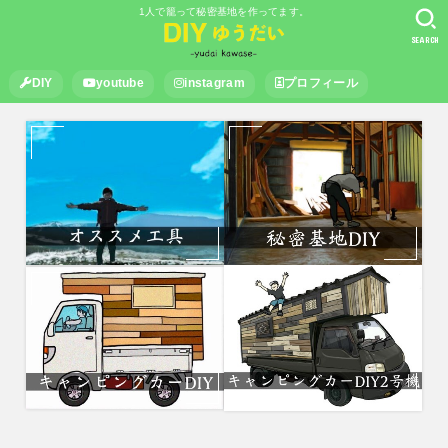
1人で籠って秘密基地を作ってます。
SEARCH
DIY
youtube
instagram
プロフィール