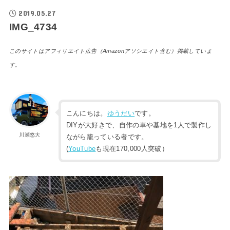
2019.05.27
IMG_4734
このサイトはアフィリエイト広告（Amazonアソシエイト含む）掲載していま
す。
こんにちは。
ゆうだい
です。
DIYが大好きで、自作の車や基地を1人で製作し
川瀬悠大
ながら籠っている者です。
(
YouTube
も現在170,000人突破）