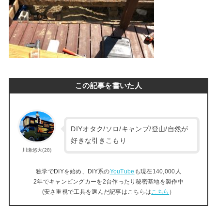
この記事を書いた人
DIYオタク/ソロ/キャンプ/登山/自然が
好きな引きこもり
川瀬悠大(28)
独学でDIYを始め、DIY系の
YouTube
も現在140,000人
2年でキャンピングカーを2台作ったり秘密基地を製作中
(安さ重視で工具を選んだ記事はこちらは
こちら
）