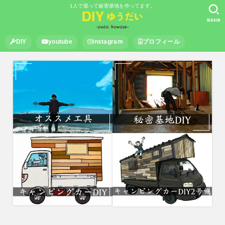
1人で籠って秘密基地を作ってます。
SEARCH
DIY
youtube
instagram
プロフィール