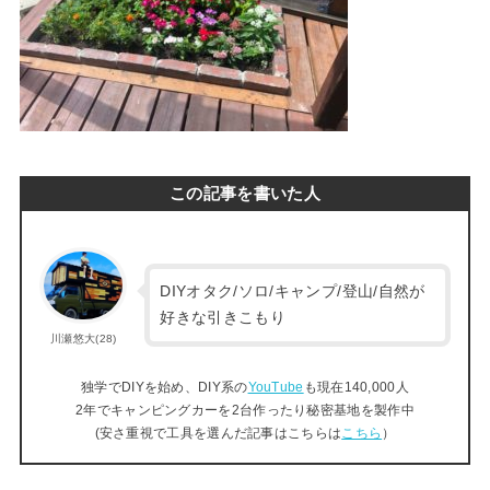
この記事を書いた人
DIYオタク/ソロ/キャンプ/登山/自然が
好きな引きこもり
川瀬悠大(28)
独学でDIYを始め、DIY系の
YouTube
も現在140,000人
2年でキャンピングカーを2台作ったり秘密基地を製作中
(安さ重視で工具を選んだ記事はこちらは
こちら
）