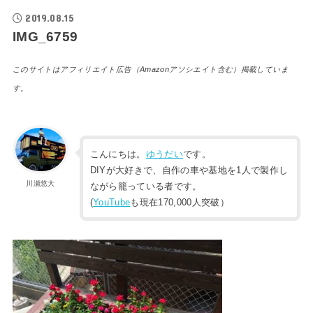
2019.08.15
IMG_6759
このサイトはアフィリエイト広告（Amazonアソシエイト含む）掲載していま
す。
こんにちは。
ゆうだい
です。
DIYが大好きで、自作の車や基地を1人で製作し
川瀬悠大
ながら籠っている者です。
(
YouTube
も現在170,000人突破）