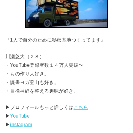
『1人で自分のために秘密基地つくってます』
川瀬悠大（２８）
・YouTube登録者数１４万人突破〜
・もの作り大好き。
・読書ヨガ登山も好き。
・自律神経を整える趣味が好き。
▶︎プロフィールもっと詳しくは
こちら
▶︎
YouTube
▶︎
instagram