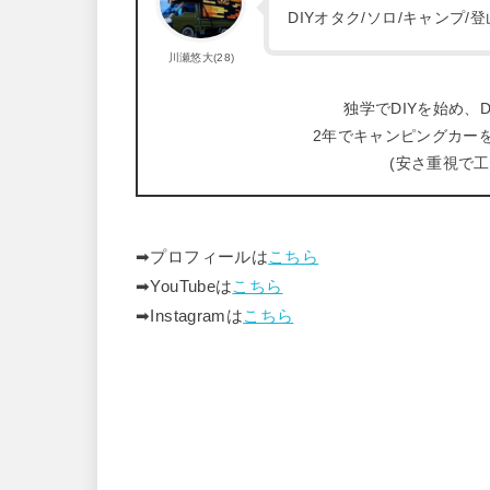
DIYオタク/ソロ/キャンプ
川瀬悠大(28)
独学でDIYを始め、D
2年でキャンピングカー
(安さ重視で
➡︎プロフィールは
こちら
➡︎YouTubeは
こちら
➡︎Instagramは
こちら