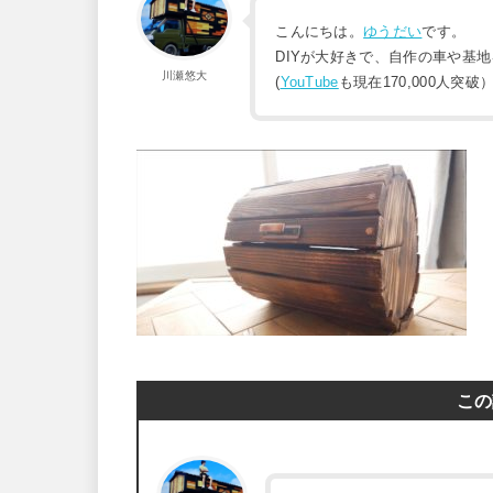
こんにちは。
ゆうだい
です。
DIYが大好きで、自作の車や基
川瀬悠大
(
YouTube
も現在170,000人突破
この