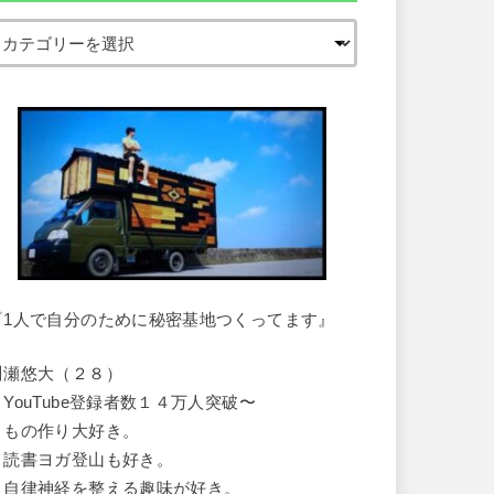
『1人で自分のために秘密基地つくってます』
川瀬悠大（２８）
・YouTube登録者数１４万人突破〜
・もの作り大好き。
・読書ヨガ登山も好き。
・自律神経を整える趣味が好き。