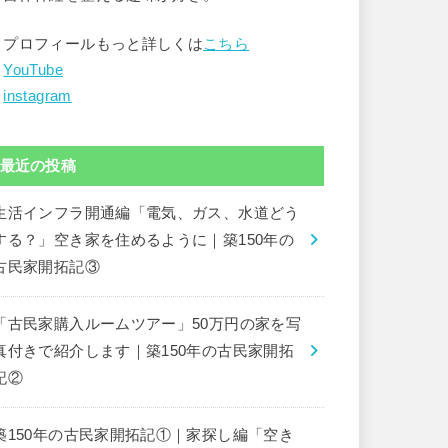
▶︎プロフィールもっと詳しくは
こちら
︎
YouTube
︎
instagram
最近の投稿
生活インフラ開通編「電気、ガス、水道どう
する？」空き家を住めるように｜築150年の
古民家開拓記③
「古民家購入ルームツアー」50万円の家を写
真付きで紹介します｜築150年の古民家開拓
記②
築150年の古民家開拓記①｜家探し編「空き