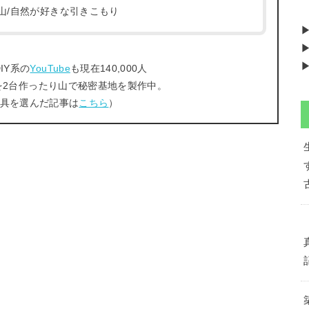
/登山/自然が好きな引きこもり
▶
▶
IY系の
YouTube
も現在140,000人
を2台作ったり山で秘密基地を製作中。
工具を選んだ記事は
こちら
）