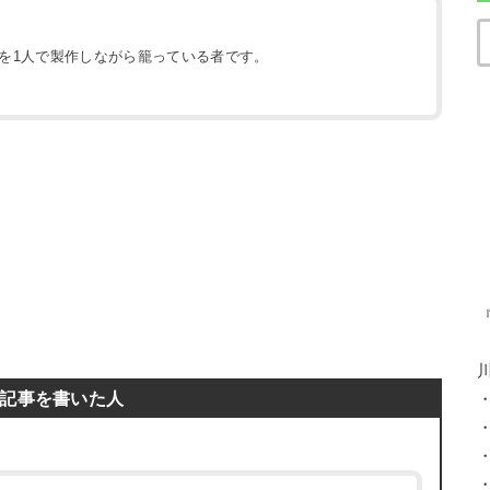
地を1人で製作しながら籠っている者です。
）
記事を書いた人