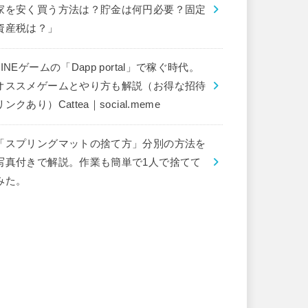
家を安く買う方法は？貯金は何円必要？固定
資産税は？」
LINEゲームの「Dapp portal」で稼ぐ時代。
オススメゲームとやり方も解説（お得な招待
リンクあり）Cattea｜social.meme
「スプリングマットの捨て方」分別の方法を
写真付きで解説。作業も簡単で1人で捨てて
みた。