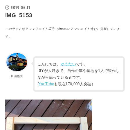
2019.06.11
IMG_5153
このサイトはアフィリエイト広告（Amazonアソシエイト含む）掲載していま
す。
こんにちは。
ゆうだい
です。
DIYが大好きで、自作の車や基地を1人で製作し
川瀬悠大
ながら籠っている者です。
(
YouTube
も現在170,000人突破）