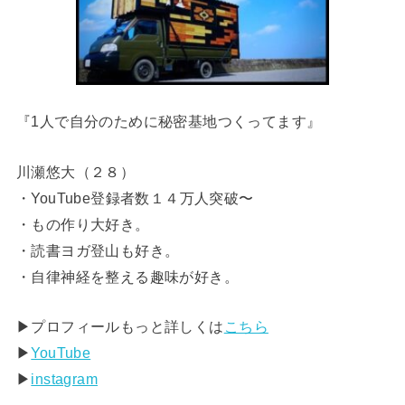
『1人で自分のために秘密基地つくってます』
川瀬悠大（２８）
・YouTube登録者数１４万人突破〜
・もの作り大好き。
・読書ヨガ登山も好き。
・自律神経を整える趣味が好き。
▶︎プロフィールもっと詳しくは
こちら
▶︎
YouTube
▶︎
instagram