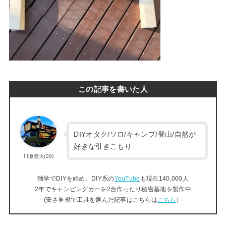
この記事を書いた人
DIYオタク/ソロ/キャンプ/登山/自然が
好きな引きこもり
川瀬悠大(28)
独学でDIYを始め、DIY系の
YouTube
も現在140,000人
2年でキャンピングカーを2台作ったり秘密基地を製作中
(安さ重視で工具を選んだ記事はこちらは
こちら
）