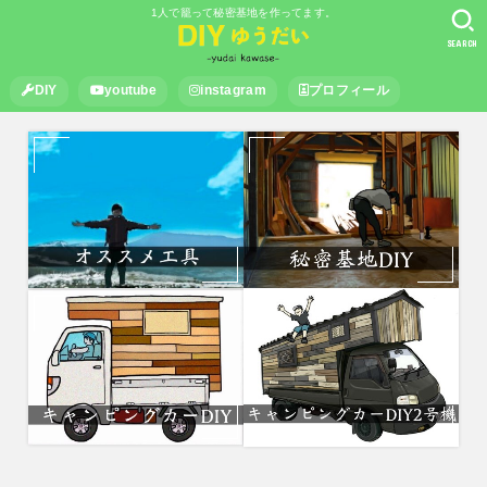
1人で籠って秘密基地を作ってます。
SEARCH
DIY
youtube
instagram
プロフィール