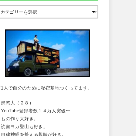
『1人で自分のために秘密基地つくってます』
川瀬悠大（２８）
・YouTube登録者数１４万人突破〜
・もの作り大好き。
・読書ヨガ登山も好き。
・自律神経を整える趣味が好き。