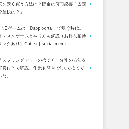
家を安く買う方法は？貯金は何円必要？固定
資産税は？」
LINEゲームの「Dapp portal」で稼ぐ時代。
オススメゲームとやり方も解説（お得な招待
リンクあり）Cattea｜social.meme
「スプリングマットの捨て方」分別の方法を
写真付きで解説。作業も簡単で1人で捨てて
みた。