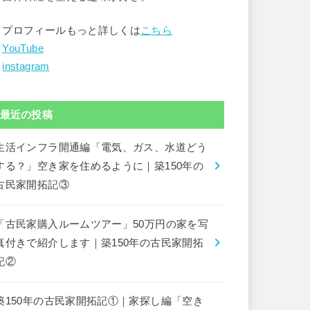
▶︎プロフィールもっと詳しくは
こちら
︎
YouTube
︎
instagram
最近の投稿
生活インフラ開通編「電気、ガス、水道どう
する？」空き家を住めるように｜築150年の
古民家開拓記③
「古民家購入ルームツアー」50万円の家を写
真付きで紹介します｜築150年の古民家開拓
記②
築150年の古民家開拓記①｜家探し編「空き