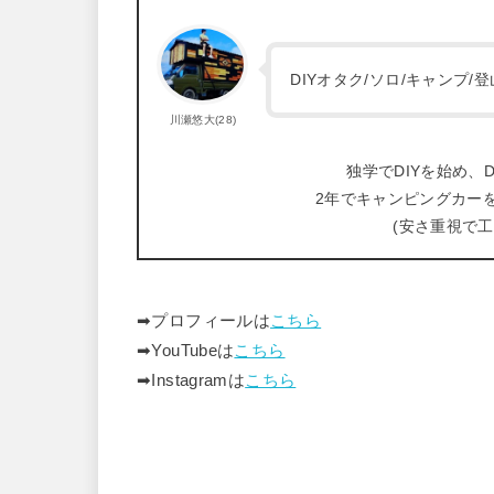
DIYオタク/ソロ/キャンプ
川瀬悠大(28)
独学でDIYを始め、D
2年でキャンピングカー
(安さ重視で
➡︎プロフィールは
こちら
➡︎YouTubeは
こちら
➡︎Instagramは
こちら