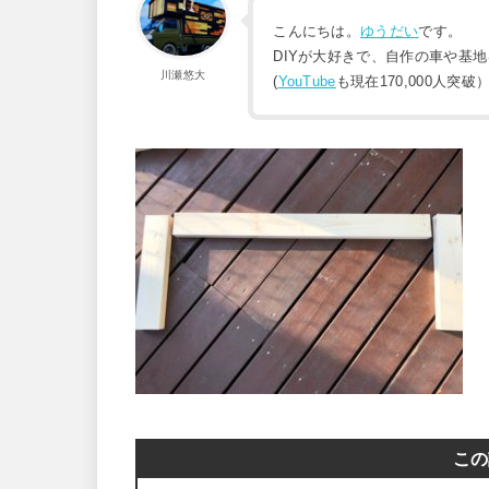
こんにちは。
ゆうだい
です。
DIYが大好きで、自作の車や基
川瀬悠大
(
YouTube
も現在170,000人突破
この