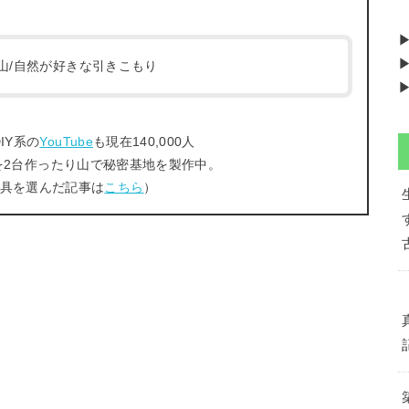
▶
/登山/自然が好きな引きこもり
▶
IY系の
YouTube
も現在140,000人
を2台作ったり山で秘密基地を製作中。
工具を選んだ記事は
こちら
）