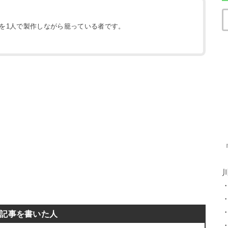
地を1人で製作しながら籠っている者です。
）
記事を書いた人