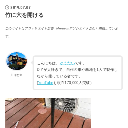
2019.07.07
竹に穴を開ける
このサイトはアフィリエイト広告（Amazonアソシエイト含む）掲載していま
す。
こんにちは。
ゆうだい
です。
DIYが大好きで、自作の車や基地を1人で製作し
川瀬悠大
ながら籠っている者です。
(
YouTube
も現在170,000人突破）