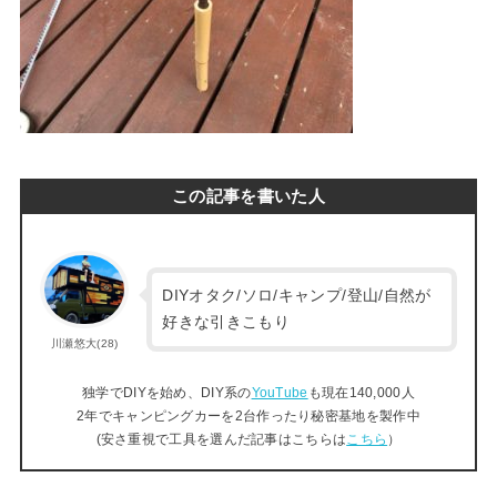
この記事を書いた人
DIYオタク/ソロ/キャンプ/登山/自然が
好きな引きこもり
川瀬悠大(28)
独学でDIYを始め、DIY系の
YouTube
も現在140,000人
2年でキャンピングカーを2台作ったり秘密基地を製作中
(安さ重視で工具を選んだ記事はこちらは
こちら
）