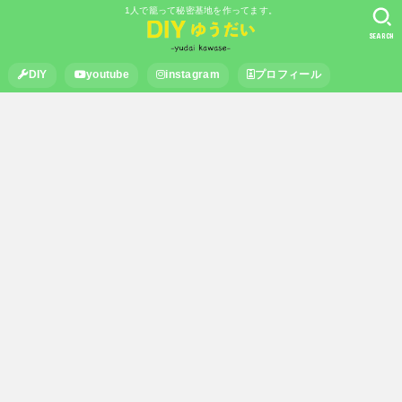
1人で籠って秘密基地を作ってます。
SEARCH
DIY
youtube
instagram
プロフィール