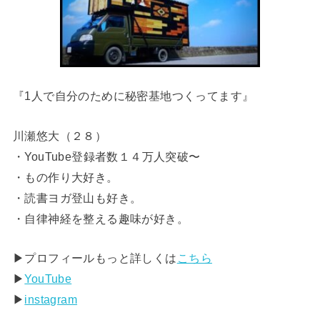
『1人で自分のために秘密基地つくってます』
川瀬悠大（２８）
・YouTube登録者数１４万人突破〜
・もの作り大好き。
・読書ヨガ登山も好き。
・自律神経を整える趣味が好き。
▶︎プロフィールもっと詳しくは
こちら
▶︎
YouTube
▶︎
instagram