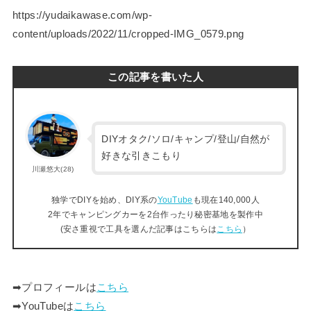
https://yudaikawase.com/wp-
content/uploads/2022/11/cropped-IMG_0579.png
この記事を書いた人
DIYオタク/ソロ/キャンプ/登山/自然が
好きな引きこもり
川瀬悠大(28)
独学でDIYを始め、DIY系の
YouTube
も現在140,000人
2年でキャンピングカーを2台作ったり秘密基地を製作中
(安さ重視で工具を選んだ記事はこちらは
こちら
）
➡︎プロフィールは
こちら
➡︎YouTubeは
こちら