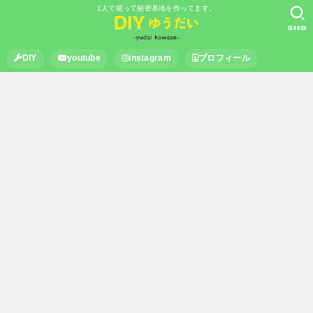
1人で籠って秘密基地を作ってます。
SEARCH
DIY
youtube
instagram
プロフィール