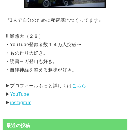
『1人で自分のために秘密基地つくってます』
川瀬悠大（２８）
・YouTube登録者数１４万人突破〜
・もの作り大好き。
・読書ヨガ登山も好き。
・自律神経を整える趣味が好き。
▶︎プロフィールもっと詳しくは
こちら
▶︎
YouTube
▶︎
instagram
最近の投稿