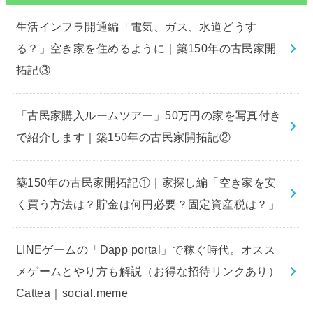
生活インフラ開通編「電気、ガス、水道どうす
る？」空き家を住めるように｜築150年の古民家開
拓記③
「古民家購入ルームツアー」50万円の家を写真付き
で紹介します｜築150年の古民家開拓記②
築150年の古民家開拓記①｜家探し編「空き家を安
く買う方法は？貯金は何円必要？固定資産税は？」
LINEゲームの「Dapp portal」で稼ぐ時代。オスス
メゲームとやり方も解説（お得な招待リンクあり）
Cattea｜social.meme