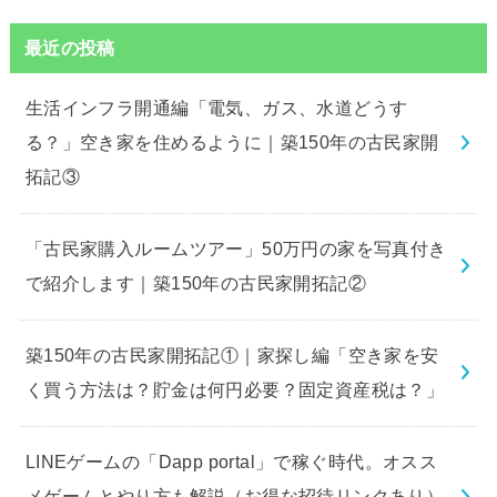
最近の投稿
生活インフラ開通編「電気、ガス、水道どうす
る？」空き家を住めるように｜築150年の古民家開
拓記③
「古民家購入ルームツアー」50万円の家を写真付き
で紹介します｜築150年の古民家開拓記②
築150年の古民家開拓記①｜家探し編「空き家を安
く買う方法は？貯金は何円必要？固定資産税は？」
LINEゲームの「Dapp portal」で稼ぐ時代。オスス
メゲームとやり方も解説（お得な招待リンクあり）