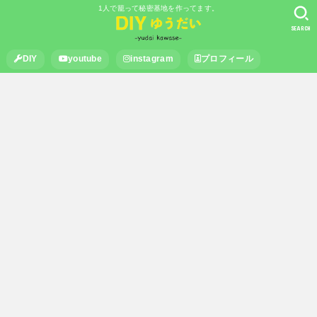
1人で籠って秘密基地を作ってます。
SEARCH
DIY
youtube
instagram
プロフィール