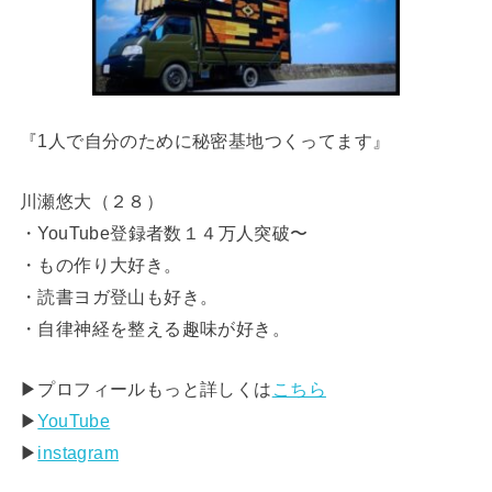
『1人で自分のために秘密基地つくってます』
川瀬悠大（２８）
・YouTube登録者数１４万人突破〜
・もの作り大好き。
・読書ヨガ登山も好き。
・自律神経を整える趣味が好き。
▶︎プロフィールもっと詳しくは
こちら
▶︎
YouTube
▶︎
instagram