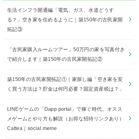
生活インフラ開通編「電気、ガス、水道どうす
る？」空き家を住めるように｜築150年の古民家開
拓記③
「古民家購入ルームツアー」50万円の家を写真付き
で紹介します｜築150年の古民家開拓記②
築150年の古民家開拓記①｜家探し編「空き家を安
く買う方法は？貯金は何円必要？固定資産税は？」
LINEゲームの「Dapp portal」で稼ぐ時代。オスス
メゲームとやり方も解説（お得な招待リンクあり）
Cattea｜social.meme