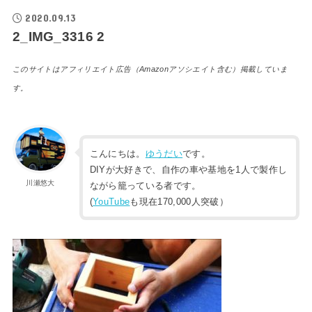
2020.09.13
2_IMG_3316 2
このサイトはアフィリエイト広告（Amazonアソシエイト含む）掲載していま
す。
こんにちは。
ゆうだい
です。
DIYが大好きで、自作の車や基地を1人で製作し
川瀬悠大
ながら籠っている者です。
(
YouTube
も現在170,000人突破）