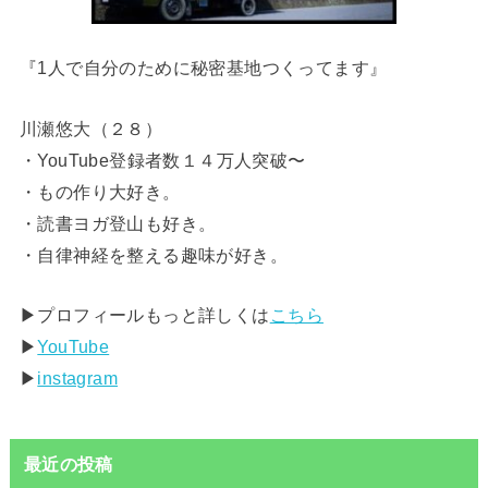
『1人で自分のために秘密基地つくってます』
川瀬悠大（２８）
・YouTube登録者数１４万人突破〜
・もの作り大好き。
・読書ヨガ登山も好き。
・自律神経を整える趣味が好き。
▶︎プロフィールもっと詳しくは
こちら
▶︎
YouTube
▶︎
instagram
最近の投稿