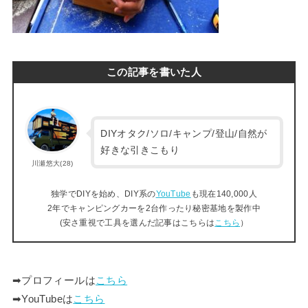
この記事を書いた人
DIYオタク/ソロ/キャンプ/登山/自然が
好きな引きこもり
川瀬悠大(28)
独学でDIYを始め、DIY系の
YouTube
も現在140,000人
2年でキャンピングカーを2台作ったり秘密基地を製作中
(安さ重視で工具を選んだ記事はこちらは
こちら
）
➡︎プロフィールは
こちら
➡︎YouTubeは
こちら