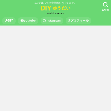
1人で籠って秘密基地を作ってます。
SEARCH
DIY
youtube
instagram
プロフィール