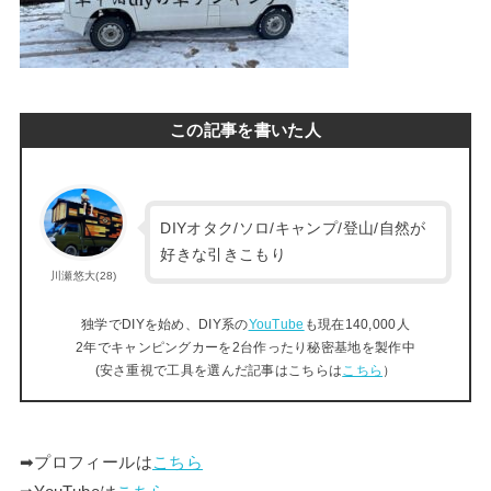
この記事を書いた人
DIYオタク/ソロ/キャンプ/登山/自然が
好きな引きこもり
川瀬悠大(28)
独学でDIYを始め、DIY系の
YouTube
も現在140,000人
2年でキャンピングカーを2台作ったり秘密基地を製作中
(安さ重視で工具を選んだ記事はこちらは
こちら
）
➡︎プロフィールは
こちら