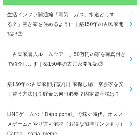
生活インフラ開通編「電気、ガス、水道どうす
る？」空き家を住めるように｜築150年の古民家開
拓記③
「古民家購入ルームツアー」50万円の家を写真付き
で紹介します｜築150年の古民家開拓記②
築150年の古民家開拓記①｜家探し編「空き家を安
く買う方法は？貯金は何円必要？固定資産税は？」
LINEゲームの「Dapp portal」で稼ぐ時代。オスス
メゲームとやり方も解説（お得な招待リンクあり）
Cattea｜social.meme