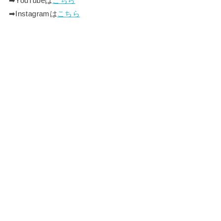
➡︎YouTubeは
こちら
➡︎Instagramは
こちら