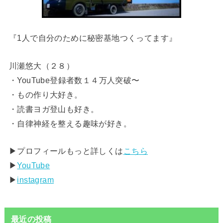
『1人で自分のために秘密基地つくってます』
川瀬悠大（２８）
・YouTube登録者数１４万人突破〜
・もの作り大好き。
・読書ヨガ登山も好き。
・自律神経を整える趣味が好き。
▶︎プロフィールもっと詳しくは
こちら
▶︎
YouTube
▶︎
instagram
最近の投稿