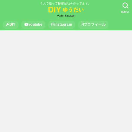
1人で籠って秘密基地を作ってます。
SEARCH
DIY
youtube
instagram
プロフィール