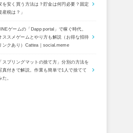
家を安く買う方法は？貯金は何円必要？固定
資産税は？」
LINEゲームの「Dapp portal」で稼ぐ時代。
オススメゲームとやり方も解説（お得な招待
リンクあり）Cattea｜social.meme
「スプリングマットの捨て方」分別の方法を
写真付きで解説。作業も簡単で1人で捨てて
みた。