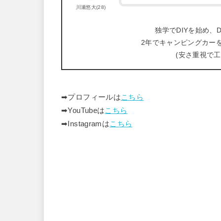
川瀬悠大(28)
独学でDIYを始め、D
2年でキャンピングカー
(安さ重視で
➡︎プロフィールは
こちら
➡︎YouTubeは
こちら
➡︎Instagramは
こちら