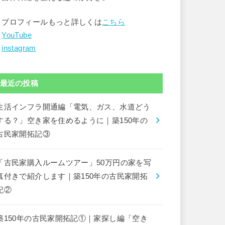
▶︎プロフィールもっと詳しくは
こちら
︎
YouTube
︎
instagram
最近の投稿
生活インフラ開通編「電気、ガス、水道どう
する？」空き家を住めるように｜築150年の
古民家開拓記③
「古民家購入ルームツアー」50万円の家を写
真付きで紹介します｜築150年の古民家開拓
記②
築150年の古民家開拓記①｜家探し編「空き