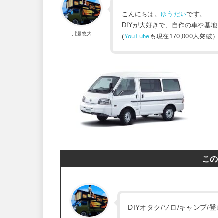
こんにちは。
ゆうだい
です。
DIYが大好きで、自作の車や基
川瀬悠大
(
YouTube
も現在170,000人突破
この
DIYオタク/ソロ/キャンプ