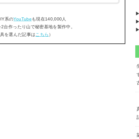
IY系の
YouTube
も現在140,000人
▶
を2台作ったり山で秘密基地を製作中。
▶
工具を選んだ記事は
こちら
）