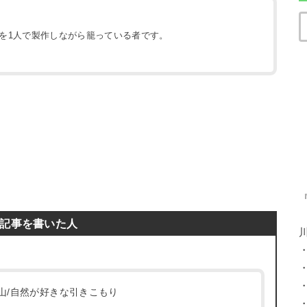
地を1人で製作しながら籠っている者です。
）
記事を書いた人
/登山/自然が好きな引きこもり