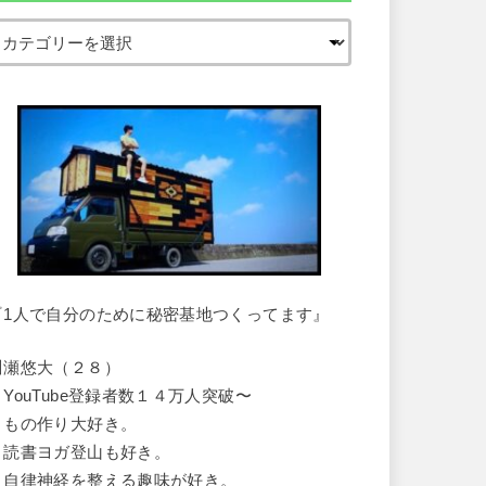
『1人で自分のために秘密基地つくってます』
川瀬悠大（２８）
・YouTube登録者数１４万人突破〜
・もの作り大好き。
・読書ヨガ登山も好き。
・自律神経を整える趣味が好き。