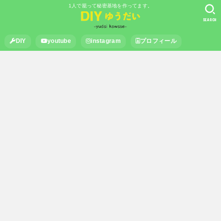
1人で籠って秘密基地を作ってます。
SEARCH
DIY
youtube
instagram
プロフィール