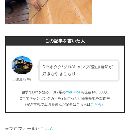
この記事を書いた人
DIYオタク/ソロ/キャンプ/登山/自然が
好きな引きこもり
川瀬悠大(28)
独学でDIYを始め、DIY系の
YouTube
も現在140,000人
2年でキャンピングカーを2台作ったり秘密基地を製作中
(安さ重視で工具を選んだ記事はこちらは
こちら
）
➡︎プロフィールは
こちら