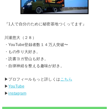
『1人で自分のために秘密基地つくってます』
川瀬悠大（２８）
・YouTube登録者数１４万人突破〜
・もの作り大好き。
・読書ヨガ登山も好き。
・自律神経を整える趣味が好き。
▶︎プロフィールもっと詳しくは
こちら
▶︎
YouTube
▶︎
instagram