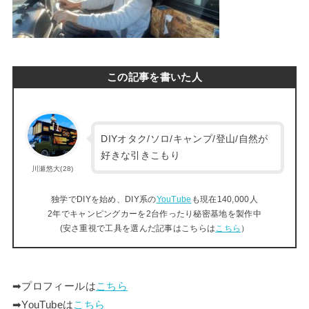
この記事を書いた人
DIYオタク/ソロ/キャンプ/登山/自然が
好きな引きこもり
川瀬悠大(28)
独学でDIYを始め、DIY系の
YouTube
も現在140,000人
2年でキャンピングカーを2台作ったり秘密基地を製作中
(安さ重視で工具を選んだ記事はこちらは
こちら
）
➡︎プロフィールは
こちら
➡︎YouTubeは
こちら