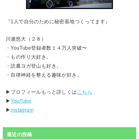
『1人で自分のために秘密基地つくってます』
川瀬悠大（２８）
・YouTube登録者数１４万人突破〜
・もの作り大好き。
・読書ヨガ登山も好き。
・自律神経を整える趣味が好き。
▶︎プロフィールもっと詳しくは
こちら
▶︎
YouTube
▶︎
instagram
最近の投稿