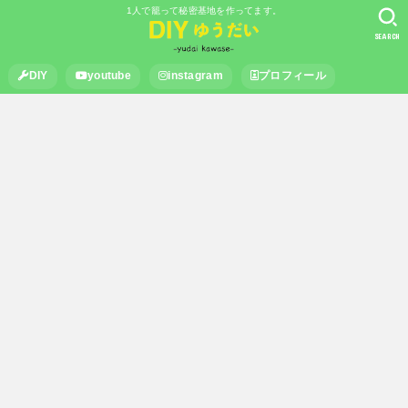
1人で籠って秘密基地を作ってます。
SEARCH
DIY
youtube
instagram
プロフィール