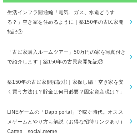
生活インフラ開通編「電気、ガス、水道どうす
る？」空き家を住めるように｜築150年の古民家開
拓記③
「古民家購入ルームツアー」50万円の家を写真付き
で紹介します｜築150年の古民家開拓記②
築150年の古民家開拓記①｜家探し編「空き家を安
く買う方法は？貯金は何円必要？固定資産税は？」
LINEゲームの「Dapp portal」で稼ぐ時代。オスス
メゲームとやり方も解説（お得な招待リンクあり）
Cattea｜social.meme