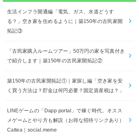
生活インフラ開通編「電気、ガス、水道どうす
る？」空き家を住めるように｜築150年の古民家開
拓記③
「古民家購入ルームツアー」50万円の家を写真付き
で紹介します｜築150年の古民家開拓記②
築150年の古民家開拓記①｜家探し編「空き家を安
く買う方法は？貯金は何円必要？固定資産税は？」
LINEゲームの「Dapp portal」で稼ぐ時代。オスス
メゲームとやり方も解説（お得な招待リンクあり）
Cattea｜social.meme