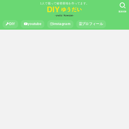
1人で籠って秘密基地を作ってます。
SEARCH
DIY
youtube
instagram
プロフィール