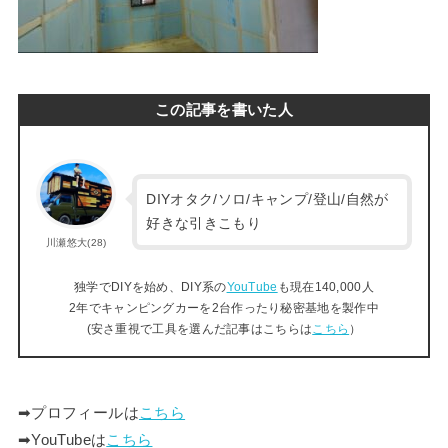
この記事を書いた人
DIYオタク/ソロ/キャンプ/登山/自然が
好きな引きこもり
川瀬悠大(28)
独学でDIYを始め、DIY系の
YouTube
も現在140,000人
2年でキャンピングカーを2台作ったり秘密基地を製作中
(安さ重視で工具を選んだ記事はこちらは
こちら
）
➡︎プロフィールは
こちら
➡︎YouTubeは
こちら