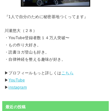
『1人で自分のために秘密基地つくってます』
川瀬悠大（２８）
・YouTube登録者数１４万人突破〜
・もの作り大好き。
・読書ヨガ登山も好き。
・自律神経を整える趣味が好き。
▶︎プロフィールもっと詳しくは
こちら
▶︎
YouTube
▶︎
instagram
最近の投稿