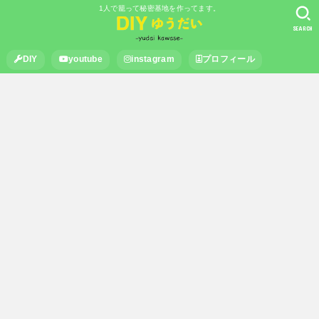
1人で籠って秘密基地を作ってます。
SEARCH
DIY
youtube
instagram
プロフィール