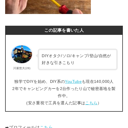
この記事を書いた人
DIYオタク/ソロ/キャンプ/登山/自然が
好きな引きこもり
川瀬悠大(28)
独学でDIYを始め、DIY系の
YouTube
も現在140,000人
2年でキャンピングカーを2台作ったり山で秘密基地を製
作中。
(安さ重視で工具を選んだ記事は
こちら
）
➡︎プロフィールは
こちら