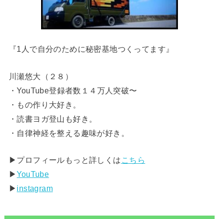
『1人で自分のために秘密基地つくってます』
川瀬悠大（２８）
・YouTube登録者数１４万人突破〜
・もの作り大好き。
・読書ヨガ登山も好き。
・自律神経を整える趣味が好き。
▶︎プロフィールもっと詳しくは
こちら
▶︎
YouTube
▶︎
instagram