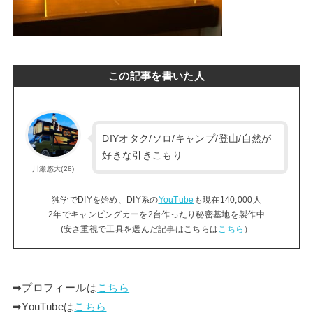
この記事を書いた人
DIYオタク/ソロ/キャンプ/登山/自然が
好きな引きこもり
川瀬悠大(28)
独学でDIYを始め、DIY系の
YouTube
も現在140,000人
2年でキャンピングカーを2台作ったり秘密基地を製作中
(安さ重視で工具を選んだ記事はこちらは
こちら
）
➡︎プロフィールは
こちら
➡︎YouTubeは
こちら