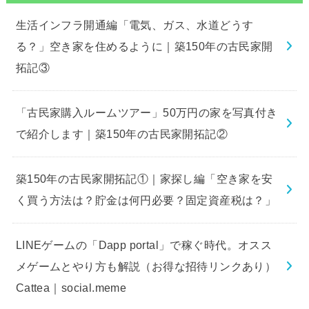
生活インフラ開通編「電気、ガス、水道どうす
る？」空き家を住めるように｜築150年の古民家開
拓記③
「古民家購入ルームツアー」50万円の家を写真付き
で紹介します｜築150年の古民家開拓記②
築150年の古民家開拓記①｜家探し編「空き家を安
く買う方法は？貯金は何円必要？固定資産税は？」
LINEゲームの「Dapp portal」で稼ぐ時代。オスス
メゲームとやり方も解説（お得な招待リンクあり）
Cattea｜social.meme