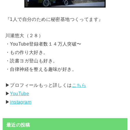
『1人で自分のために秘密基地つくってます』
川瀬悠大（２８）
・YouTube登録者数１４万人突破〜
・もの作り大好き。
・読書ヨガ登山も好き。
・自律神経を整える趣味が好き。
▶︎プロフィールもっと詳しくは
こちら
▶︎
YouTube
▶︎
instagram
最近の投稿