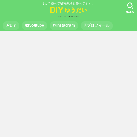
1人で籠って秘密基地を作ってます。
SEARCH
DIY
youtube
instagram
プロフィール