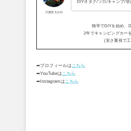
DIYオタク/ソロ/キャンプ
川瀬悠大(28)
独学でDIYを始め、D
2年でキャンピングカー
(安さ重視で
➡︎プロフィールは
こちら
➡︎YouTubeは
こちら
➡︎Instagramは
こちら