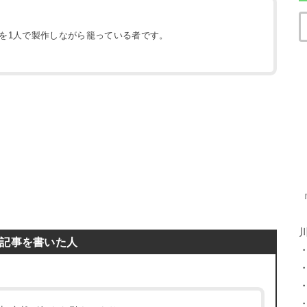
地を1人で製作しながら籠っている者です。
）
記事を書いた人