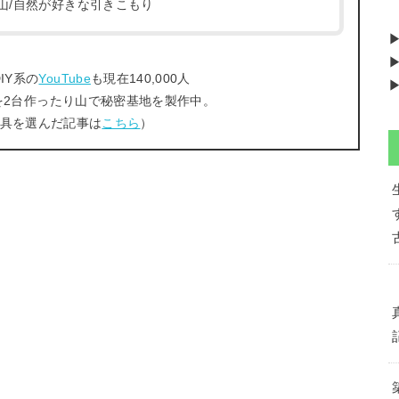
/登山/自然が好きな引きこもり
▶
IY系の
YouTube
も現在140,000人
▶
を2台作ったり山で秘密基地を製作中。
工具を選んだ記事は
こちら
）