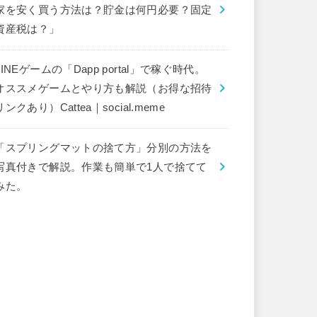
家を安く買う方法は？貯金は何円必要？固定
資産税は？」
LINEゲームの「Dapp portal」で稼ぐ時代。
オススメゲームとやり方も解説（お得な招待
リンクあり）Cattea｜social.meme
「スプリングマットの捨て方」分別の方法を
写真付きで解説。作業も簡単で1人で捨てて
みた。