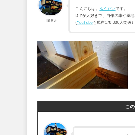
こんにちは。
ゆうだい
です。
DIYが大好きで、自作の車や基
川瀬悠大
(
YouTube
も現在170,000人突破
この