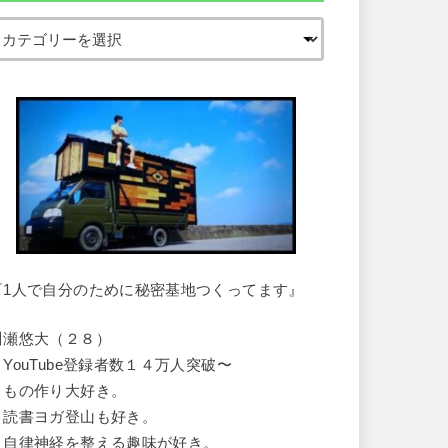
『1人で自分のために秘密基地つくってます』
川瀬悠大（２８）
・YouTube登録者数１４万人突破〜
・もの作り大好き。
・読書ヨガ登山も好き。
・自律神経を整える趣味が好き。