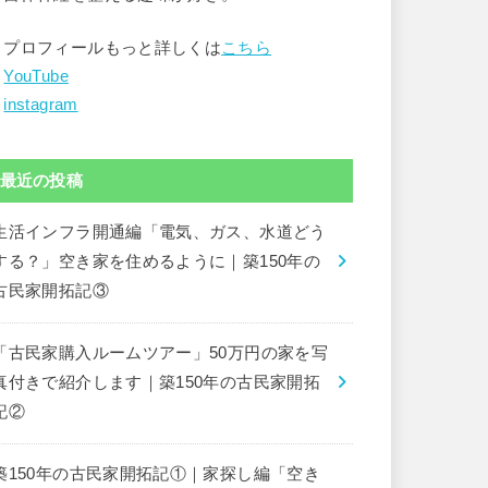
▶︎プロフィールもっと詳しくは
こちら
︎
YouTube
︎
instagram
最近の投稿
生活インフラ開通編「電気、ガス、水道どう
する？」空き家を住めるように｜築150年の
古民家開拓記③
「古民家購入ルームツアー」50万円の家を写
真付きで紹介します｜築150年の古民家開拓
記②
築150年の古民家開拓記①｜家探し編「空き