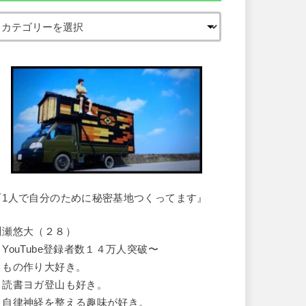
『1人で自分のために秘密基地つくってます』
川瀬悠大（２８）
・YouTube登録者数１４万人突破〜
・もの作り大好き。
・読書ヨガ登山も好き。
・自律神経を整える趣味が好き。