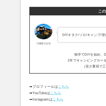
この
DIYオタク/ソロ/キャンプ
川瀬悠大(28)
独学でDIYを始め、D
2年でキャンピングカー
(安さ重視で
➡︎プロフィールは
こちら
➡︎YouTubeは
こちら
➡︎Instagramは
こちら