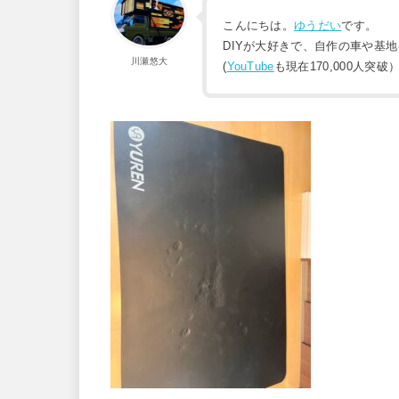
こんにちは。
ゆうだい
です。
DIYが大好きで、自作の車や基
川瀬悠大
(
YouTube
も現在170,000人突破