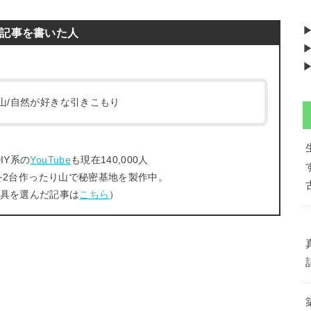
記事を書いた人
▶
▶
/登山/自然が好きな引きこもり
IY系の
YouTube
も現在140,000人
を2台作ったり山で秘密基地を製作中。
工具を選んだ記事は
こちら
）