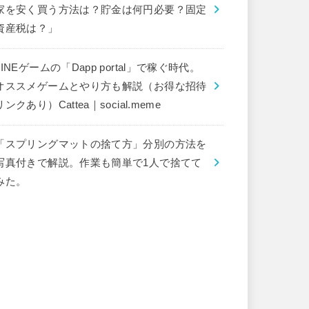
家を安く買う方法は？貯金は何円必要？固定
資産税は？」
LINEゲームの「Dapp portal」で稼ぐ時代。
オススメゲームとやり方も解説（お得な招待
リンクあり）Cattea｜social.meme
「スプリングマットの捨て方」分別の方法を
写真付きで解説。作業も簡単で1人で捨てて
みた。