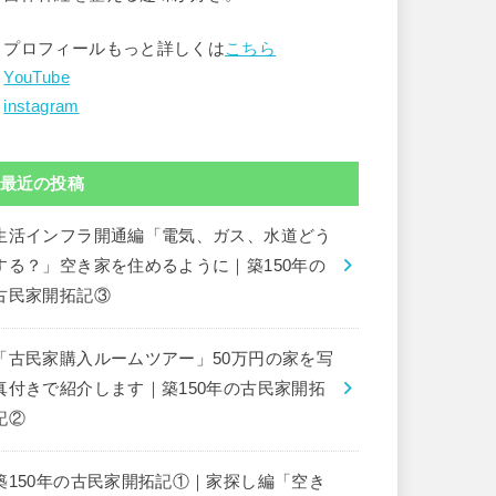
▶︎プロフィールもっと詳しくは
こちら
︎
YouTube
︎
instagram
最近の投稿
生活インフラ開通編「電気、ガス、水道どう
する？」空き家を住めるように｜築150年の
古民家開拓記③
「古民家購入ルームツアー」50万円の家を写
真付きで紹介します｜築150年の古民家開拓
記②
築150年の古民家開拓記①｜家探し編「空き