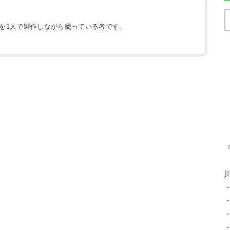
地を1人で製作しながら籠っている者です。
）