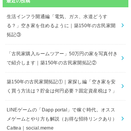
最近の投稿
生活インフラ開通編「電気、ガス、水道どうす
る？」空き家を住めるように｜築150年の古民家開
拓記③
「古民家購入ルームツアー」50万円の家を写真付き
で紹介します｜築150年の古民家開拓記②
築150年の古民家開拓記①｜家探し編「空き家を安
く買う方法は？貯金は何円必要？固定資産税は？」
LINEゲームの「Dapp portal」で稼ぐ時代。オスス
メゲームとやり方も解説（お得な招待リンクあり）
Cattea｜social.meme