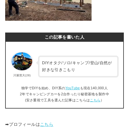
この記事を書いた人
DIYオタク/ソロ/キャンプ/登山/自然が
好きな引きこもり
川瀬悠大(28)
独学でDIYを始め、DIY系の
YouTube
も現在140,000人
2年でキャンピングカーを2台作ったり秘密基地を製作中
(安さ重視で工具を選んだ記事はこちらは
こちら
）
➡︎プロフィールは
こちら