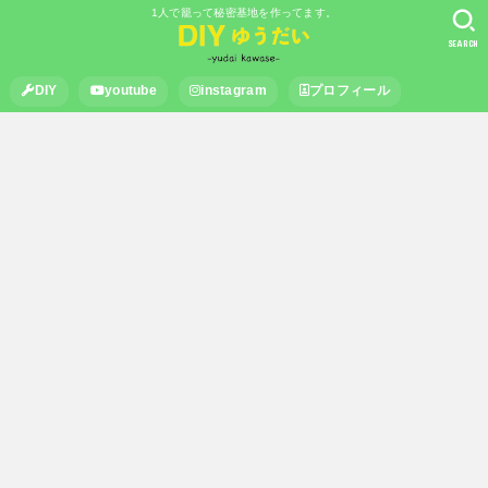
1人で籠って秘密基地を作ってます。
SEARCH
DIY
youtube
instagram
プロフィール