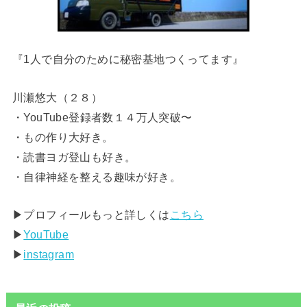
『1人で自分のために秘密基地つくってます』
川瀬悠大（２８）
・YouTube登録者数１４万人突破〜
・もの作り大好き。
・読書ヨガ登山も好き。
・自律神経を整える趣味が好き。
▶︎プロフィールもっと詳しくは
こちら
▶︎
YouTube
▶︎
instagram