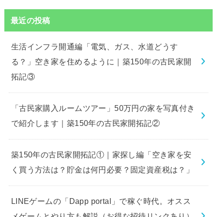
最近の投稿
生活インフラ開通編「電気、ガス、水道どうす
る？」空き家を住めるように｜築150年の古民家開
拓記③
「古民家購入ルームツアー」50万円の家を写真付き
で紹介します｜築150年の古民家開拓記②
築150年の古民家開拓記①｜家探し編「空き家を安
く買う方法は？貯金は何円必要？固定資産税は？」
LINEゲームの「Dapp portal」で稼ぐ時代。オスス
メゲームとやり方も解説（お得な招待リンクあり）