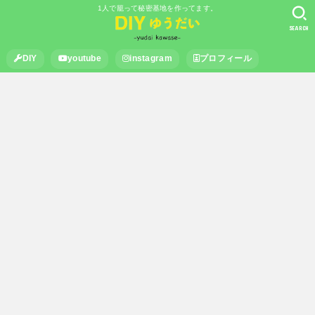
1人で籠って秘密基地を作ってます。
SEARCH
DIY
youtube
instagram
プロフィール