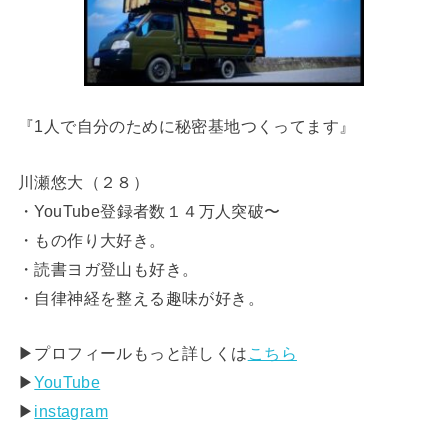
『1人で自分のために秘密基地つくってます』
川瀬悠大（２８）
・YouTube登録者数１４万人突破〜
・もの作り大好き。
・読書ヨガ登山も好き。
・自律神経を整える趣味が好き。
▶︎プロフィールもっと詳しくは
こちら
▶︎
YouTube
▶︎
instagram