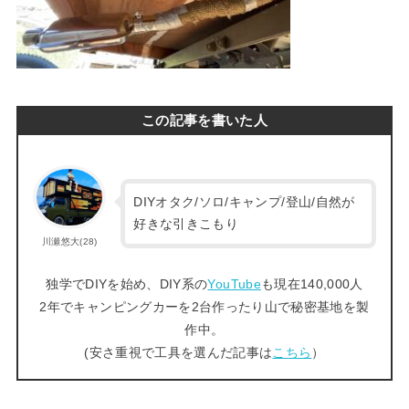
この記事を書いた人
DIYオタク/ソロ/キャンプ/登山/自然が
好きな引きこもり
川瀬悠大(28)
独学でDIYを始め、DIY系の
YouTube
も現在140,000人
2年でキャンピングカーを2台作ったり山で秘密基地を製
作中。
(安さ重視で工具を選んだ記事は
こちら
）