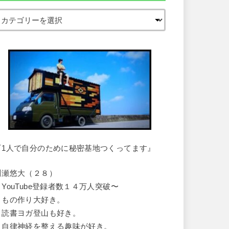
『1人で自分のために秘密基地つくってます』
川瀬悠大（２８）
・YouTube登録者数１４万人突破〜
・もの作り大好き。
・読書ヨガ登山も好き。
・自律神経を整える趣味が好き。