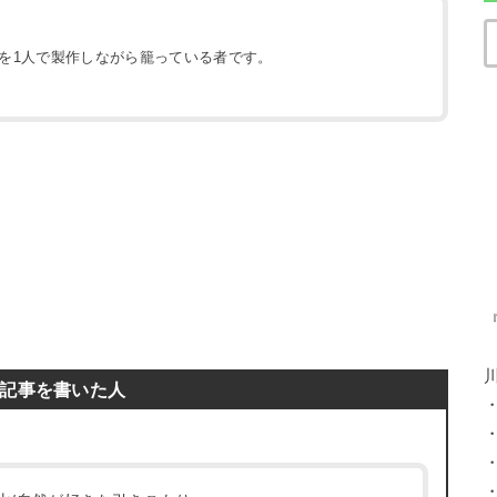
地を1人で製作しながら籠っている者です。
）
記事を書いた人