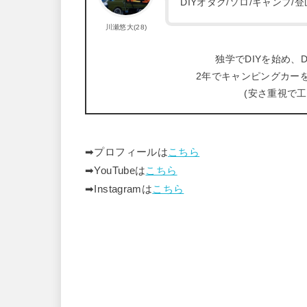
DIYオタク/ソロ/キャンプ
川瀬悠大(28)
独学でDIYを始め、D
2年でキャンピングカー
(安さ重視で
➡︎プロフィールは
こちら
➡︎YouTubeは
こちら
➡︎Instagramは
こちら