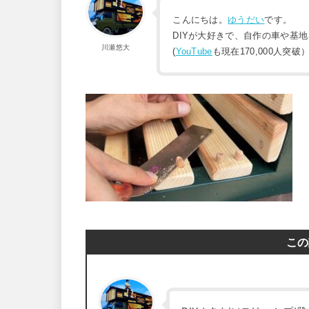
こんにちは。
ゆうだい
です。
DIYが大好きで、自作の車や基
川瀬悠大
(
YouTube
も現在170,000人突破
この