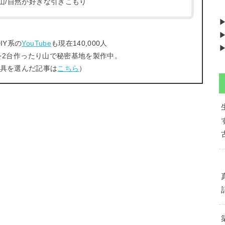
/登山/自然が好きな引きこもり
▶
IY系の
YouTube
も現在140,000人
▶
を2台作ったり山で秘密基地を製作中。
工具を選んだ記事は
こちら
）