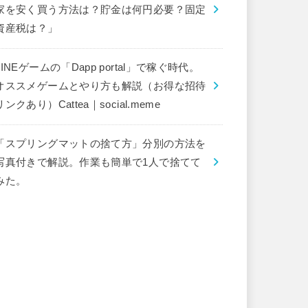
家を安く買う方法は？貯金は何円必要？固定
資産税は？」
LINEゲームの「Dapp portal」で稼ぐ時代。
オススメゲームとやり方も解説（お得な招待
リンクあり）Cattea｜social.meme
「スプリングマットの捨て方」分別の方法を
写真付きで解説。作業も簡単で1人で捨てて
みた。