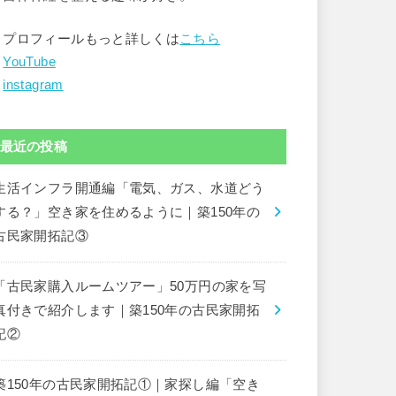
▶︎プロフィールもっと詳しくは
こちら
︎
YouTube
︎
instagram
最近の投稿
生活インフラ開通編「電気、ガス、水道どう
する？」空き家を住めるように｜築150年の
古民家開拓記③
「古民家購入ルームツアー」50万円の家を写
真付きで紹介します｜築150年の古民家開拓
記②
築150年の古民家開拓記①｜家探し編「空き