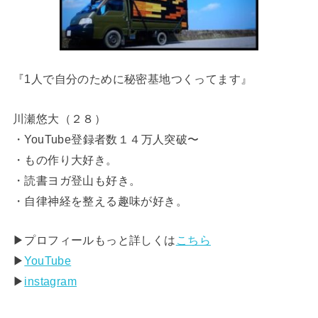
『1人で自分のために秘密基地つくってます』
川瀬悠大（２８）
・YouTube登録者数１４万人突破〜
・もの作り大好き。
・読書ヨガ登山も好き。
・自律神経を整える趣味が好き。
▶︎プロフィールもっと詳しくは
こちら
▶︎
YouTube
▶︎
instagram