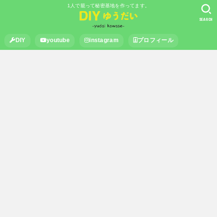
1人で籠って秘密基地を作ってます。
SEARCH
DIY
youtube
instagram
プロフィール