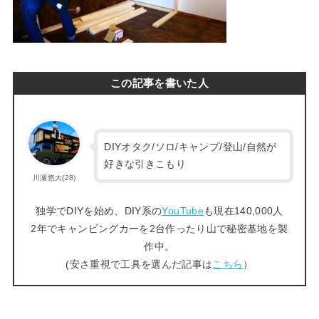
この記事を書いた人
DIYオタク/ソロ/キャンプ/登山/自然が
好きな引きこもり
川瀬悠大(28)
独学でDIYを始め、DIY系の
YouTube
も現在140,000人
2年でキャンピングカーを2台作ったり山で秘密基地を製
作中。
(安さ重視で工具を選んだ記事は
こちら
）