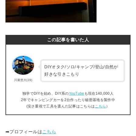
この記事を書いた人
DIYオタク/ソロ/キャンプ/登山/自然が
好きな引きこもり
川瀬悠大(28)
独学でDIYを始め、DIY系の
YouTube
も現在140,000人
2年でキャンピングカーを2台作ったり秘密基地を製作中
(安さ重視で工具を選んだ記事はこちらは
こちら
）
➡︎プロフィールは
こちら