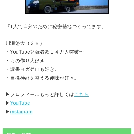
『1人で自分のために秘密基地つくってます』
川瀬悠大（２８）
・YouTube登録者数１４万人突破〜
・もの作り大好き。
・読書ヨガ登山も好き。
・自律神経を整える趣味が好き。
▶︎プロフィールもっと詳しくは
こちら
▶︎
YouTube
▶︎
instagram