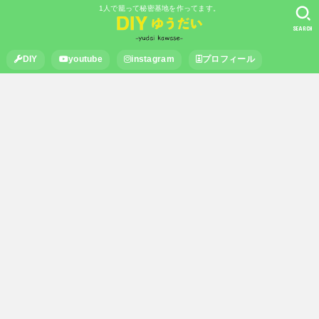
1人で籠って秘密基地を作ってます。
SEARCH
DIY
youtube
instagram
プロフィール