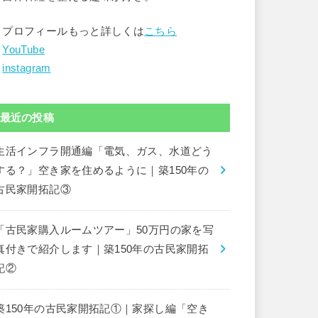
▶︎プロフィールもっと詳しくは
こちら
︎
YouTube
︎
instagram
最近の投稿
生活インフラ開通編「電気、ガス、水道どう
する？」空き家を住めるように｜築150年の
古民家開拓記③
「古民家購入ルームツアー」50万円の家を写
真付きで紹介します｜築150年の古民家開拓
記②
築150年の古民家開拓記①｜家探し編「空き