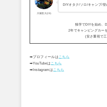
DIYオタク/ソロ/キャンプ
川瀬悠大(28)
独学でDIYを始め、D
2年でキャンピングカー
(安さ重視で
➡︎プロフィールは
こちら
➡︎YouTubeは
こちら
➡︎Instagramは
こちら