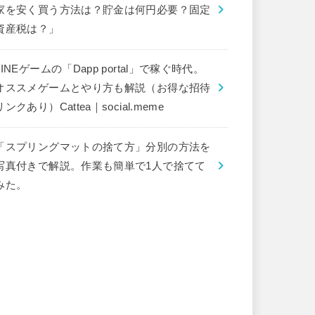
家を安く買う方法は？貯金は何円必要？固定
資産税は？」
LINEゲームの「Dapp portal」で稼ぐ時代。
オススメゲームとやり方も解説（お得な招待
リンクあり）Cattea｜social.meme
「スプリングマットの捨て方」分別の方法を
写真付きで解説。作業も簡単で1人で捨てて
みた。