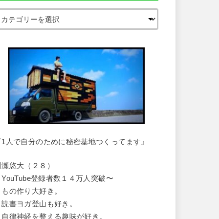
『1人で自分のために秘密基地つくってます』
川瀬悠大（２８）
・YouTube登録者数１４万人突破〜
・もの作り大好き。
・読書ヨガ登山も好き。
・自律神経を整える趣味が好き。