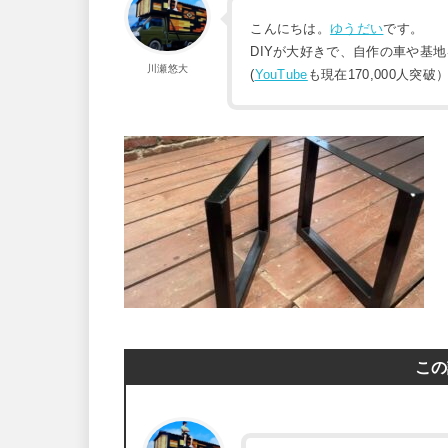
こんにちは。
ゆうだい
です。
DIYが大好きで、自作の車や基
川瀬悠大
(
YouTube
も現在170,000人突破
この