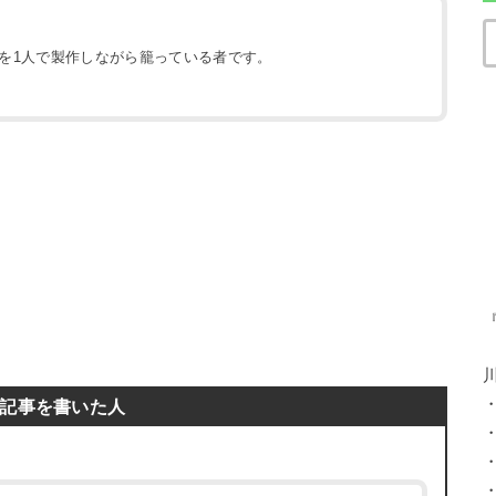
地を1人で製作しながら籠っている者です。
）
記事を書いた人