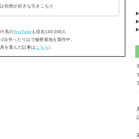
/登山/自然が好きな引きこもり
▶
▶
IY系の
YouTube
も現在140,000人
を2台作ったり山で秘密基地を製作中。
工具を選んだ記事は
こちら
）