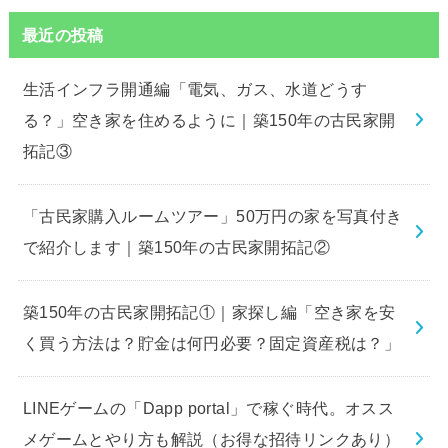
最近の投稿
生活インフラ開通編「電気、ガス、水道どうす
る？」空き家を住めるように｜築150年の古民家開
拓記③
「古民家購入ルームツアー」50万円の家を写真付き
で紹介します｜築150年の古民家開拓記②
築150年の古民家開拓記①｜家探し編「空き家を安
く買う方法は？貯金は何円必要？固定資産税は？」
LINEゲームの「Dapp portal」で稼ぐ時代。オスス
メゲームとやり方も解説（お得な招待リンクあり）