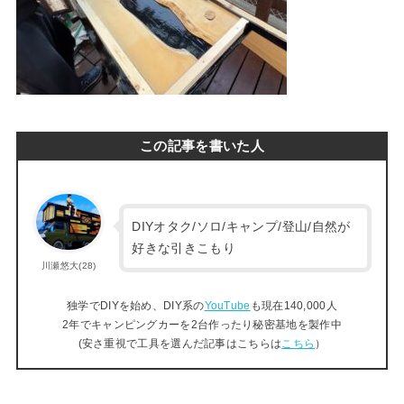
この記事を書いた人
DIYオタク/ソロ/キャンプ/登山/自然が
好きな引きこもり
川瀬悠大(28)
独学でDIYを始め、DIY系の
YouTube
も現在140,000人
2年でキャンピングカーを2台作ったり秘密基地を製作中
(安さ重視で工具を選んだ記事はこちらは
こちら
）