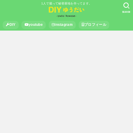
1人で籠って秘密基地を作ってます。
SEARCH
DIY
youtube
instagram
プロフィール