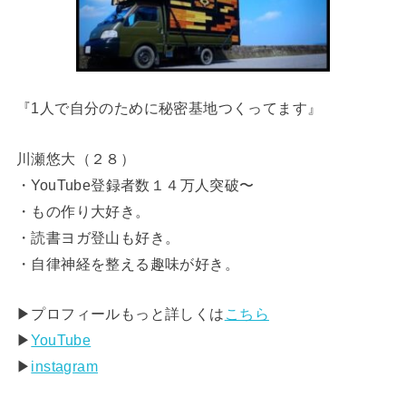
『1人で自分のために秘密基地つくってます』
川瀬悠大（２８）
・YouTube登録者数１４万人突破〜
・もの作り大好き。
・読書ヨガ登山も好き。
・自律神経を整える趣味が好き。
▶︎プロフィールもっと詳しくは
こちら
▶︎
YouTube
▶︎
instagram