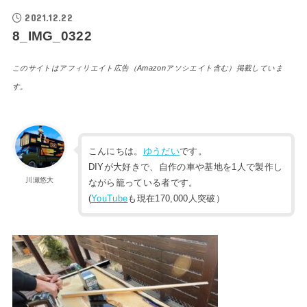
2021.12.22
8_IMG_0322
このサイトはアフィリエイト広告（Amazonアソシエイト含む）掲載していま
す。
こんにちは。
ゆうだい
です。
DIYが大好きで、自作の車や基地を1人で製作し
川瀬悠大
ながら籠っている者です。
(
YouTube
も現在170,000人突破）