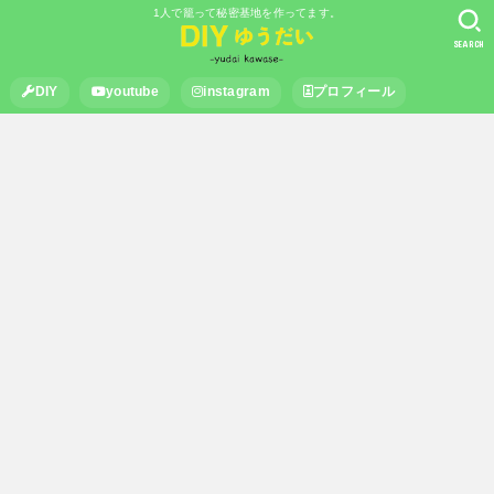
1人で籠って秘密基地を作ってます。
SEARCH
DIY
youtube
instagram
プロフィール