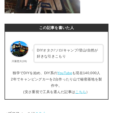
この記事を書いた人
DIYオタク/ソロ/キャンプ/登山/自然が
好きな引きこもり
川瀬悠大(28)
独学でDIYを始め、DIY系の
YouTube
も現在140,000人
2年でキャンピングカーを2台作ったり山で秘密基地を製
作中。
(安さ重視で工具を選んだ記事は
こちら
）