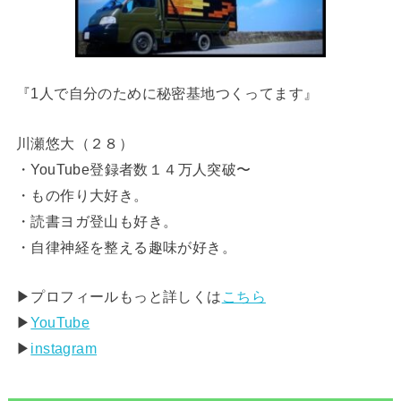
『1人で自分のために秘密基地つくってます』
川瀬悠大（２８）
・YouTube登録者数１４万人突破〜
・もの作り大好き。
・読書ヨガ登山も好き。
・自律神経を整える趣味が好き。
▶︎プロフィールもっと詳しくは
こちら
▶︎
YouTube
▶︎
instagram