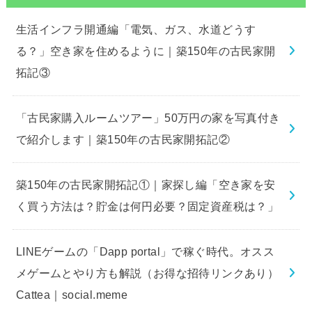
生活インフラ開通編「電気、ガス、水道どうす
る？」空き家を住めるように｜築150年の古民家開
拓記③
「古民家購入ルームツアー」50万円の家を写真付き
で紹介します｜築150年の古民家開拓記②
築150年の古民家開拓記①｜家探し編「空き家を安
く買う方法は？貯金は何円必要？固定資産税は？」
LINEゲームの「Dapp portal」で稼ぐ時代。オスス
メゲームとやり方も解説（お得な招待リンクあり）
Cattea｜social.meme