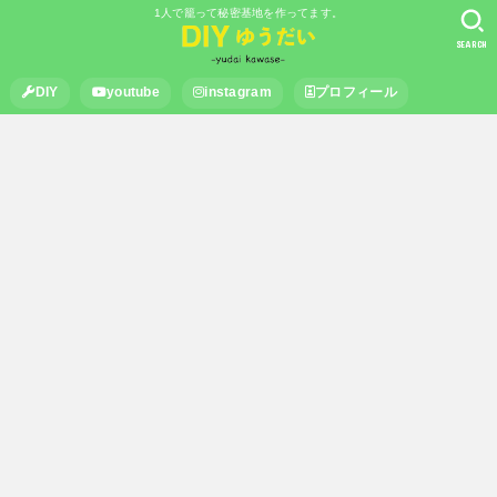
1人で籠って秘密基地を作ってます。
SEARCH
DIY
youtube
instagram
プロフィール