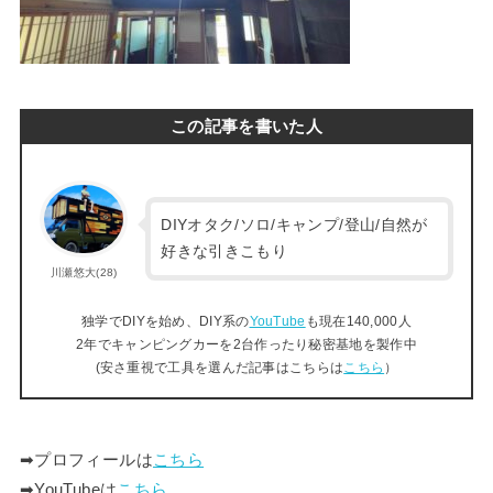
この記事を書いた人
DIYオタク/ソロ/キャンプ/登山/自然が
好きな引きこもり
川瀬悠大(28)
独学でDIYを始め、DIY系の
YouTube
も現在140,000人
2年でキャンピングカーを2台作ったり秘密基地を製作中
(安さ重視で工具を選んだ記事はこちらは
こちら
）
➡︎プロフィールは
こちら
➡︎YouTubeは
こちら