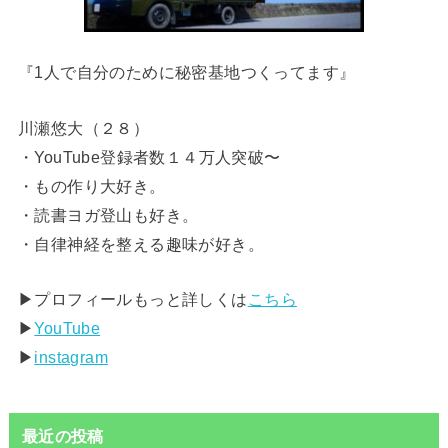
『1人で自分のために秘密基地つくってます』
川瀬悠大（２８）
・YouTube登録者数１４万人突破〜
・もの作り大好き。
・読書ヨガ登山も好き。
・自律神経を整える趣味が好き。
▶︎プロフィールもっと詳しくは
こちら
▶︎
YouTube
▶︎
instagram
最近の投稿