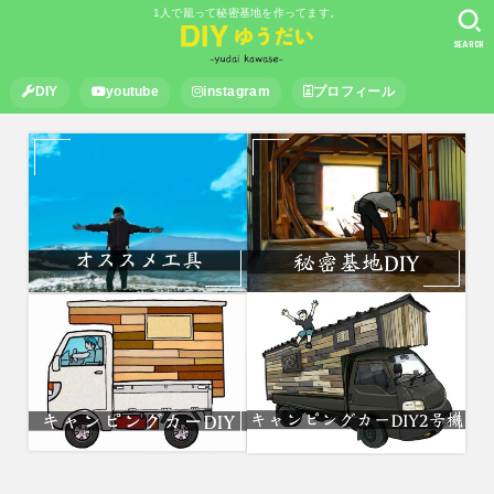
1人で籠って秘密基地を作ってます。
SEARCH
DIY
youtube
instagram
プロフィール