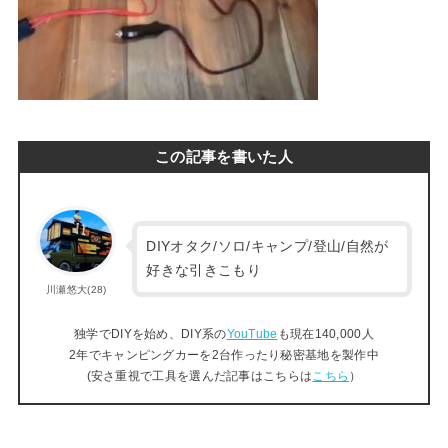
この記事を書いた人
DIYオタク/ソロ/キャンプ/登山/自然が
好きな引きこもり
川瀬悠大(28)
独学でDIYを始め、DIY系の
YouTube
も現在140,000人
2年でキャンピングカーを2台作ったり秘密基地を製作中
(安さ重視で工具を選んだ記事はこちらは
こちら
）