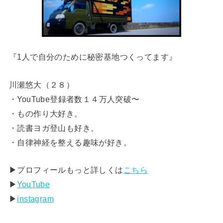
『1人で自分のために秘密基地つくってます』
川瀬悠大（２８）
・YouTube登録者数１４万人突破〜
・もの作り大好き。
・読書ヨガ登山も好き。
・自律神経を整える趣味が好き。
▶︎プロフィールもっと詳しくは
こちら
▶︎
YouTube
▶︎
instagram