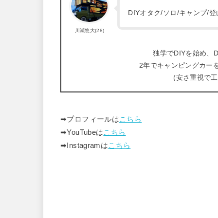
DIYオタク/ソロ/キャンプ
川瀬悠大(28)
独学でDIYを始め、D
2年でキャンピングカー
(安さ重視で
➡︎プロフィールは
こちら
➡︎YouTubeは
こちら
➡︎Instagramは
こちら