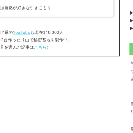
/登山/自然が好きな引きこもり
▶
▶
IY系の
YouTube
も現在140,000人
を2台作ったり山で秘密基地を製作中。
工具を選んだ記事は
こちら
）