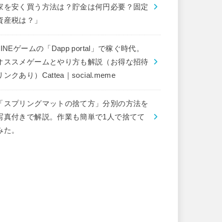
家を安く買う方法は？貯金は何円必要？固定
資産税は？」
LINEゲームの「Dapp portal」で稼ぐ時代。
オススメゲームとやり方も解説（お得な招待
リンクあり）Cattea｜social.meme
「スプリングマットの捨て方」分別の方法を
写真付きで解説。作業も簡単で1人で捨てて
みた。