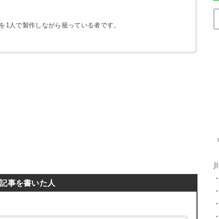
地を1人で製作しながら籠っている者です。
）
記事を書いた人