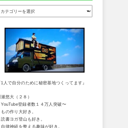
『1人で自分のために秘密基地つくってます』
川瀬悠大（２８）
・YouTube登録者数１４万人突破〜
・もの作り大好き。
・読書ヨガ登山も好き。
・自律神経を整える趣味が好き。