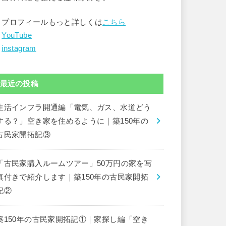
▶︎プロフィールもっと詳しくは
こちら
︎
YouTube
︎
instagram
最近の投稿
生活インフラ開通編「電気、ガス、水道どう
する？」空き家を住めるように｜築150年の
古民家開拓記③
「古民家購入ルームツアー」50万円の家を写
真付きで紹介します｜築150年の古民家開拓
記②
築150年の古民家開拓記①｜家探し編「空き