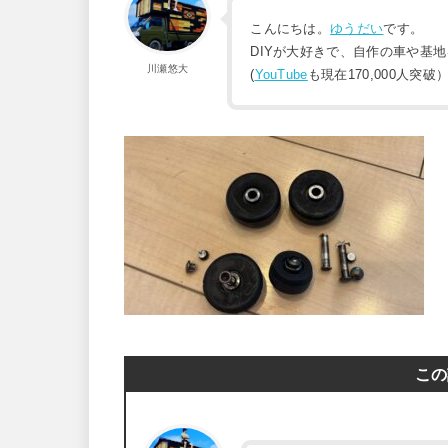
こんにちは。
ゆうだい
です。
DIYが大好きで、自作の車や基
川瀬悠大
(
YouTube
も現在170,000人突破
この