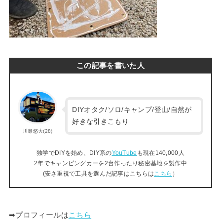
この記事を書いた人
DIYオタク/ソロ/キャンプ/登山/自然が
好きな引きこもり
川瀬悠大(28)
独学でDIYを始め、DIY系の
YouTube
も現在140,000人
2年でキャンピングカーを2台作ったり秘密基地を製作中
(安さ重視で工具を選んだ記事はこちらは
こちら
）
➡︎プロフィールは
こちら