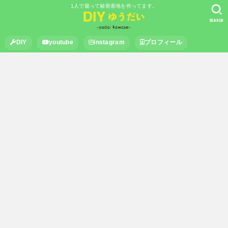
1人で籠って秘密基地を作ってます。
SEARCH
DIY
youtube
instagram
プロフィール