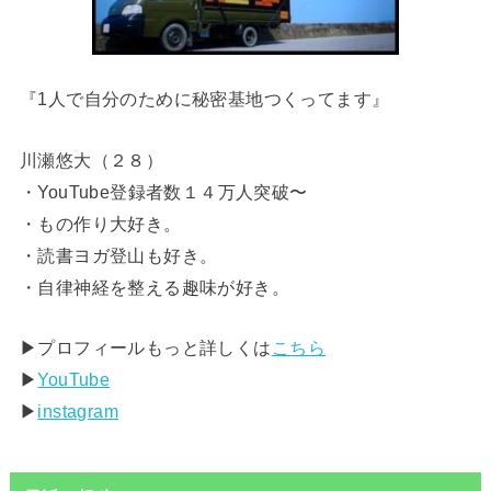
『1人で自分のために秘密基地つくってます』
川瀬悠大（２８）
・YouTube登録者数１４万人突破〜
・もの作り大好き。
・読書ヨガ登山も好き。
・自律神経を整える趣味が好き。
▶︎プロフィールもっと詳しくは
こちら
▶︎
YouTube
▶︎
instagram