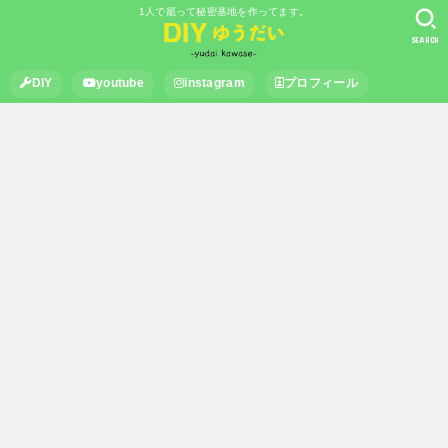
1人で籠って秘密基地を作ってます。
SEARCH
DIY
youtube
instagram
プロフィール