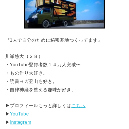
『1人で自分のために秘密基地つくってます』
川瀬悠大（２８）
・YouTube登録者数１４万人突破〜
・もの作り大好き。
・読書ヨガ登山も好き。
・自律神経を整える趣味が好き。
▶︎プロフィールもっと詳しくは
こちら
▶︎
YouTube
▶︎
instagram