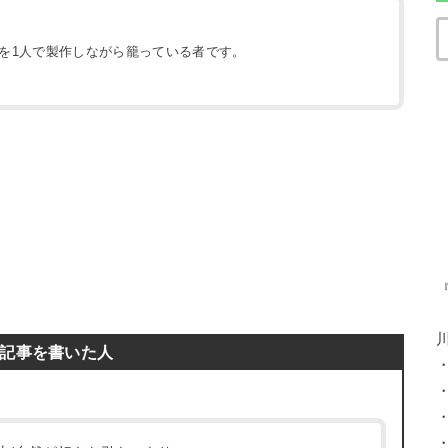
地を1人で製作しながら籠っている者です。
）
記事を書いた人