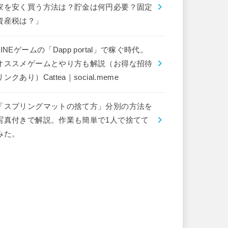
家を安く買う方法は？貯金は何円必要？固定
資産税は？」
LINEゲームの「Dapp portal」で稼ぐ時代。
オススメゲームとやり方も解説（お得な招待
リンクあり）Cattea｜social.meme
「スプリングマットの捨て方」分別の方法を
写真付きで解説。作業も簡単で1人で捨てて
みた。