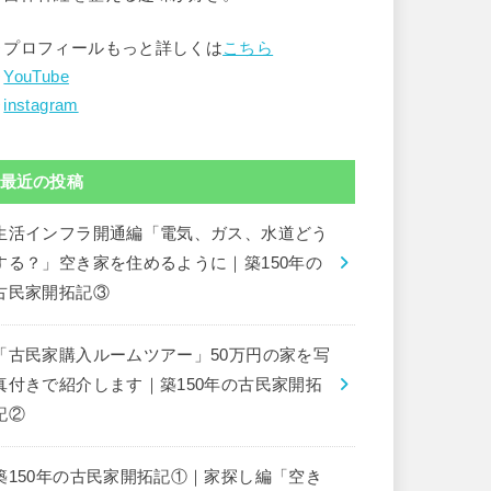
▶︎プロフィールもっと詳しくは
こちら
︎
YouTube
︎
instagram
最近の投稿
生活インフラ開通編「電気、ガス、水道どう
する？」空き家を住めるように｜築150年の
古民家開拓記③
「古民家購入ルームツアー」50万円の家を写
真付きで紹介します｜築150年の古民家開拓
記②
築150年の古民家開拓記①｜家探し編「空き