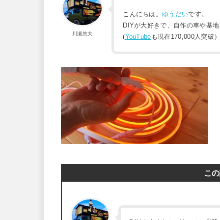
こんにちは。
ゆうだい
です。
DIYが大好きで、自作の車や基
川瀬悠大
(
YouTube
も現在170,000人突破
この