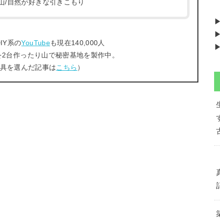
/登山/自然が好きな引きこもり
▶
IY系の
YouTube
も現在140,000人
▶
を2台作ったり山で秘密基地を製作中。
工具を選んだ記事は
こちら
）