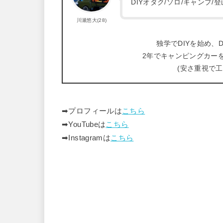
DIYオタク/ソロ/キャンプ
川瀬悠大(28)
独学でDIYを始め、D
2年でキャンピングカー
(安さ重視で
➡︎プロフィールは
こちら
➡︎YouTubeは
こちら
➡︎Instagramは
こちら