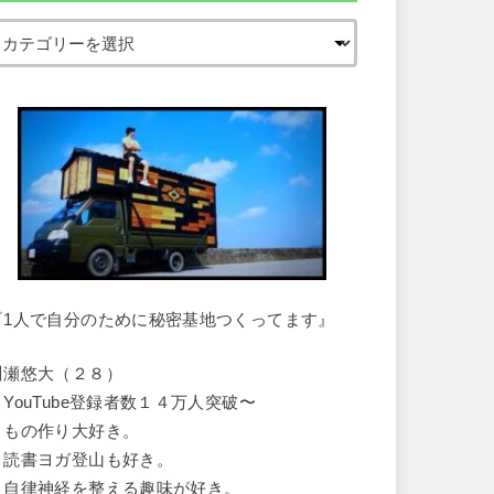
『1人で自分のために秘密基地つくってます』
川瀬悠大（２８）
・YouTube登録者数１４万人突破〜
・もの作り大好き。
・読書ヨガ登山も好き。
・自律神経を整える趣味が好き。