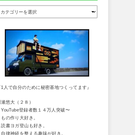
『1人で自分のために秘密基地つくってます』
川瀬悠大（２８）
・YouTube登録者数１４万人突破〜
・もの作り大好き。
・読書ヨガ登山も好き。
・自律神経を整える趣味が好き。