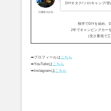
DIYオタク/ソロ/キャンプ
川瀬悠大(28)
独学でDIYを始め、D
2年でキャンピングカー
(安さ重視で
➡︎プロフィールは
こちら
➡︎YouTubeは
こちら
➡︎Instagramは
こちら