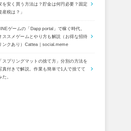
家を安く買う方法は？貯金は何円必要？固定
資産税は？」
LINEゲームの「Dapp portal」で稼ぐ時代。
オススメゲームとやり方も解説（お得な招待
リンクあり）Cattea｜social.meme
「スプリングマットの捨て方」分別の方法を
写真付きで解説。作業も簡単で1人で捨てて
みた。