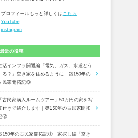
▶︎プロフィールもっと詳しくは
こちら
︎
YouTube
︎
instagram
最近の投稿
生活インフラ開通編「電気、ガス、水道どう
する？」空き家を住めるように｜築150年の
古民家開拓記③
「古民家購入ルームツアー」50万円の家を写
真付きで紹介します｜築150年の古民家開拓
記②
築150年の古民家開拓記①｜家探し編「空き