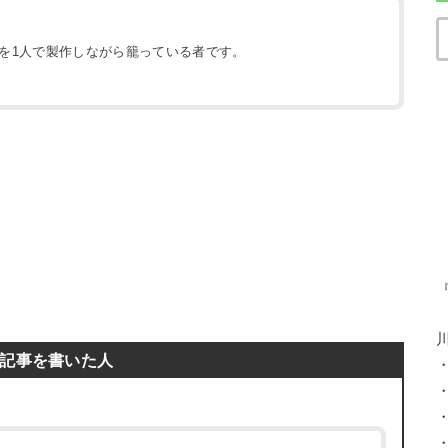
地を1人で製作しながら籠っている者です。
）
記事を書いた人