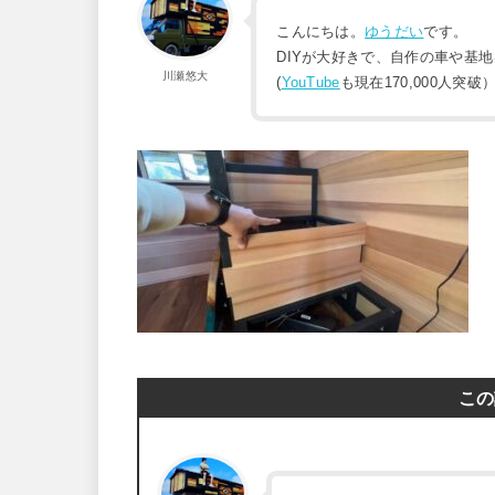
こんにちは。
ゆうだい
です。
DIYが大好きで、自作の車や基
川瀬悠大
(
YouTube
も現在170,000人突破
この