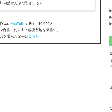
/登山/自然が好きな引きこもり
▶
IY系の
YouTube
も現在140,000人
▶
を2台作ったり山で秘密基地を製作中。
工具を選んだ記事は
こちら
）