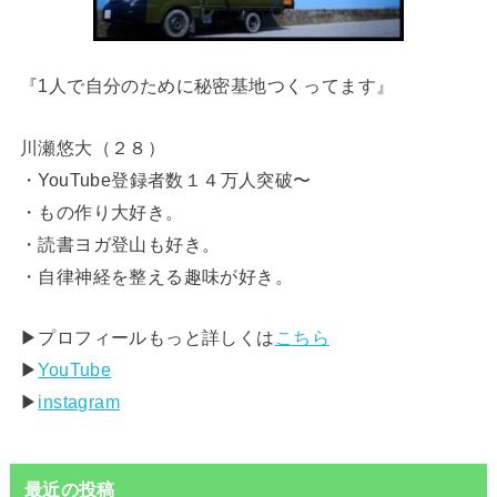
『1人で自分のために秘密基地つくってます』
川瀬悠大（２８）
・YouTube登録者数１４万人突破〜
・もの作り大好き。
・読書ヨガ登山も好き。
・自律神経を整える趣味が好き。
▶︎プロフィールもっと詳しくは
こちら
▶︎
YouTube
▶︎
instagram
最近の投稿