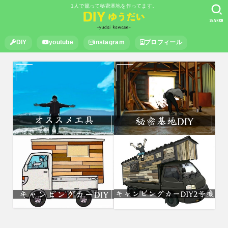
1人で籠って秘密基地を作ってます。
SEARCH
DIY
youtube
instagram
プロフィール