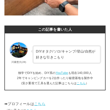
この記事を書いた人
DIYオタク/ソロ/キャンプ/登山/自然が
好きな引きこもり
川瀬悠大(28)
独学でDIYを始め、DIY系の
YouTube
も現在140,000人
2年でキャンピングカーを2台作ったり秘密基地を製作中
(安さ重視で工具を選んだ記事はこちらは
こちら
）
➡︎プロフィールは
こちら