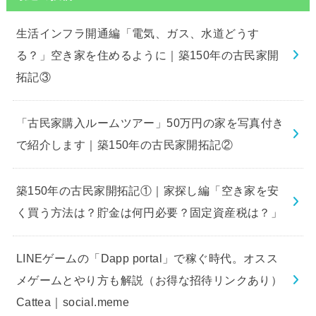
生活インフラ開通編「電気、ガス、水道どうす
る？」空き家を住めるように｜築150年の古民家開
拓記③
「古民家購入ルームツアー」50万円の家を写真付き
で紹介します｜築150年の古民家開拓記②
築150年の古民家開拓記①｜家探し編「空き家を安
く買う方法は？貯金は何円必要？固定資産税は？」
LINEゲームの「Dapp portal」で稼ぐ時代。オスス
メゲームとやり方も解説（お得な招待リンクあり）
Cattea｜social.meme