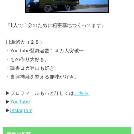
『1人で自分のために秘密基地つくってます』
川瀬悠大（２８）
・YouTube登録者数１４万人突破〜
・もの作り大好き。
・読書ヨガ登山も好き。
・自律神経を整える趣味が好き。
▶︎プロフィールもっと詳しくは
こちら
▶︎
YouTube
▶︎
instagram
最近の投稿