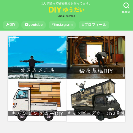
1人で籠って秘密基地を作ってます。
SEARCH
DIY
youtube
instagram
プロフィール