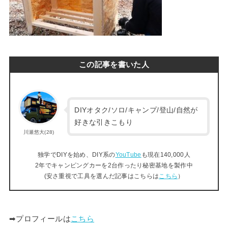
この記事を書いた人
DIYオタク/ソロ/キャンプ/登山/自然が
好きな引きこもり
川瀬悠大(28)
独学でDIYを始め、DIY系の
YouTube
も現在140,000人
2年でキャンピングカーを2台作ったり秘密基地を製作中
(安さ重視で工具を選んだ記事はこちらは
こちら
）
➡︎プロフィールは
こちら