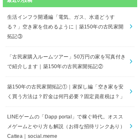
生活インフラ開通編「電気、ガス、水道どうす
る？」空き家を住めるように｜築150年の古民家開
拓記③
「古民家購入ルームツアー」50万円の家を写真付き
で紹介します｜築150年の古民家開拓記②
築150年の古民家開拓記①｜家探し編「空き家を安
く買う方法は？貯金は何円必要？固定資産税は？」
LINEゲームの「Dapp portal」で稼ぐ時代。オスス
メゲームとやり方も解説（お得な招待リンクあり）
Cattea｜social.meme