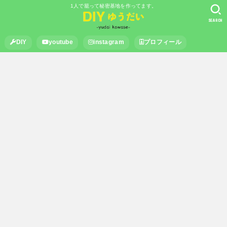
1人で籠って秘密基地を作ってます。
SEARCH
DIY
youtube
instagram
プロフィール