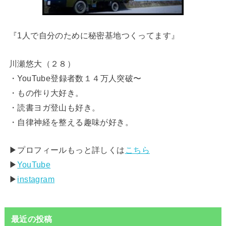
『1人で自分のために秘密基地つくってます』
川瀬悠大（２８）
・YouTube登録者数１４万人突破〜
・もの作り大好き。
・読書ヨガ登山も好き。
・自律神経を整える趣味が好き。
▶︎プロフィールもっと詳しくは
こちら
▶︎
YouTube
▶︎
instagram
最近の投稿