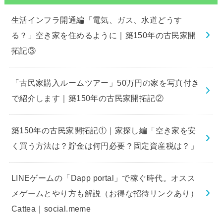
生活インフラ開通編「電気、ガス、水道どうす
る？」空き家を住めるように｜築150年の古民家開
拓記③
「古民家購入ルームツアー」50万円の家を写真付き
で紹介します｜築150年の古民家開拓記②
築150年の古民家開拓記①｜家探し編「空き家を安
く買う方法は？貯金は何円必要？固定資産税は？」
LINEゲームの「Dapp portal」で稼ぐ時代。オスス
メゲームとやり方も解説（お得な招待リンクあり）
Cattea｜social.meme