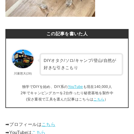
この記事を書いた人
DIYオタク/ソロ/キャンプ/登山/自然が
好きな引きこもり
川瀬悠大(28)
独学でDIYを始め、DIY系の
YouTube
も現在140,000人
2年でキャンピングカーを2台作ったり秘密基地を製作中
(安さ重視で工具を選んだ記事はこちらは
こちら
）
➡︎プロフィールは
こちら
➡︎YouTubeは
こちら