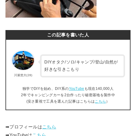
この記事を書いた人
DIYオタク/ソロ/キャンプ/登山/自然が
好きな引きこもり
川瀬悠大(28)
独学でDIYを始め、DIY系の
YouTube
も現在140,000人
2年でキャンピングカーを2台作ったり秘密基地を製作中
(安さ重視で工具を選んだ記事はこちらは
こちら
）
➡︎プロフィールは
こちら
➡︎YouTubeは
こちら