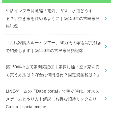
生活インフラ開通編「電気、ガス、水道どうす
る？」空き家を住めるように｜築150年の古民家開
拓記③
「古民家購入ルームツアー」50万円の家を写真付き
で紹介します｜築150年の古民家開拓記②
築150年の古民家開拓記①｜家探し編「空き家を安
く買う方法は？貯金は何円必要？固定資産税は？」
LINEゲームの「Dapp portal」で稼ぐ時代。オスス
メゲームとやり方も解説（お得な招待リンクあり）
Cattea｜social.meme