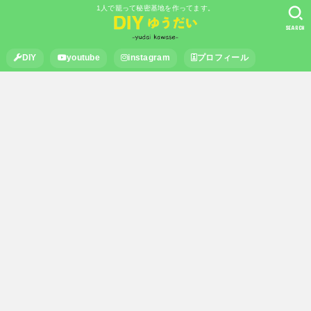
1人で籠って秘密基地を作ってます。
SEARCH
DIY
youtube
instagram
プロフィール