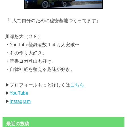
『1人で自分のために秘密基地つくってます』
川瀬悠大（２８）
・YouTube登録者数１４万人突破〜
・もの作り大好き。
・読書ヨガ登山も好き。
・自律神経を整える趣味が好き。
▶︎プロフィールもっと詳しくは
こちら
▶︎
YouTube
▶︎
instagram
最近の投稿