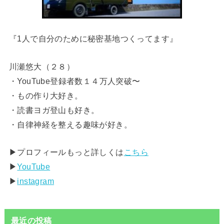
『1人で自分のために秘密基地つくってます』
川瀬悠大（２８）
・YouTube登録者数１４万人突破〜
・もの作り大好き。
・読書ヨガ登山も好き。
・自律神経を整える趣味が好き。
▶︎プロフィールもっと詳しくは
こちら
▶︎
YouTube
▶︎
instagram
最近の投稿