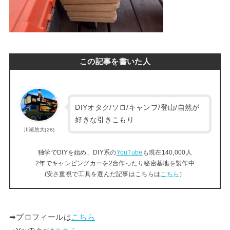
この記事を書いた人
DIYオタク/ソロ/キャンプ/登山/自然が
好きな引きこもり
川瀬悠大(28)
独学でDIYを始め、DIY系の
YouTube
も現在140,000人
2年でキャンピングカーを2台作ったり秘密基地を製作中
(安さ重視で工具を選んだ記事はこちらは
こちら
）
➡︎プロフィールは
こちら