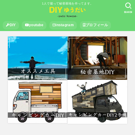
1人で籠って秘密基地を作ってます。
SEARCH
DIY
youtube
instagram
プロフィール