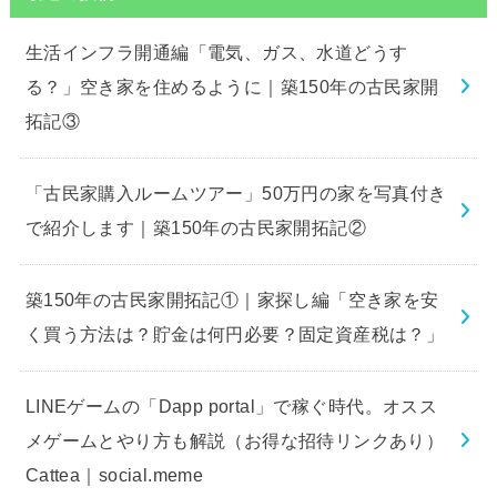
生活インフラ開通編「電気、ガス、水道どうす
る？」空き家を住めるように｜築150年の古民家開
拓記③
「古民家購入ルームツアー」50万円の家を写真付き
で紹介します｜築150年の古民家開拓記②
築150年の古民家開拓記①｜家探し編「空き家を安
く買う方法は？貯金は何円必要？固定資産税は？」
LINEゲームの「Dapp portal」で稼ぐ時代。オスス
メゲームとやり方も解説（お得な招待リンクあり）
Cattea｜social.meme