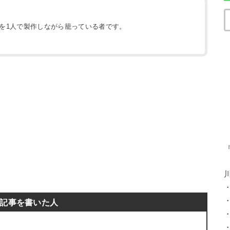
地を1人で製作しながら籠っている者です。
）
記事を書いた人