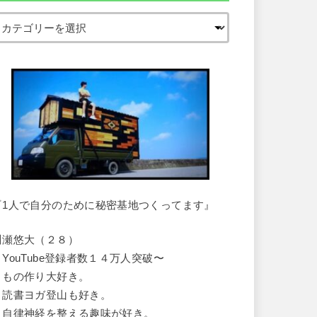
『1人で自分のために秘密基地つくってます』
川瀬悠大（２８）
・YouTube登録者数１４万人突破〜
・もの作り大好き。
・読書ヨガ登山も好き。
・自律神経を整える趣味が好き。