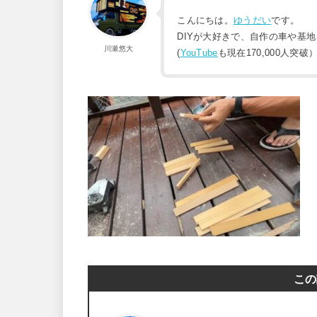
こんにちは。
ゆうだい
です。
DIYが大好きで、自作の車や基
川瀬悠大
(
YouTube
も現在170,000人突破
この