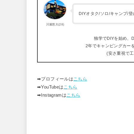
DIYオタク/ソロ/キャンプ
川瀬悠大(28)
独学でDIYを始め、D
2年でキャンピングカー
(安さ重視で
➡︎プロフィールは
こちら
➡︎YouTubeは
こちら
➡︎Instagramは
こちら