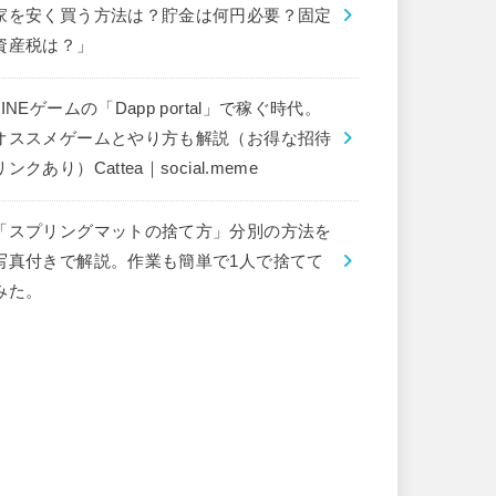
家を安く買う方法は？貯金は何円必要？固定
資産税は？」
LINEゲームの「Dapp portal」で稼ぐ時代。
オススメゲームとやり方も解説（お得な招待
リンクあり）Cattea｜social.meme
「スプリングマットの捨て方」分別の方法を
写真付きで解説。作業も簡単で1人で捨てて
みた。