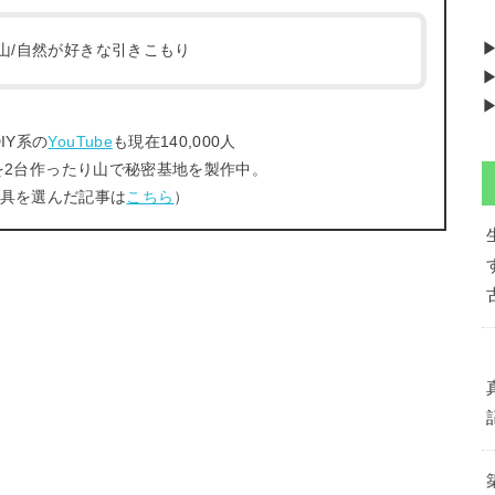
/登山/自然が好きな引きこもり
▶
▶
IY系の
YouTube
も現在140,000人
を2台作ったり山で秘密基地を製作中。
工具を選んだ記事は
こちら
）