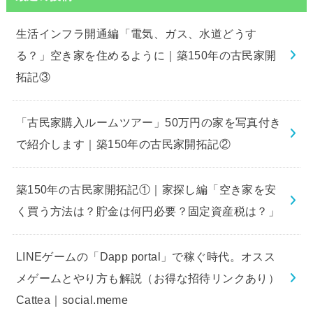
生活インフラ開通編「電気、ガス、水道どうす
る？」空き家を住めるように｜築150年の古民家開
拓記③
「古民家購入ルームツアー」50万円の家を写真付き
で紹介します｜築150年の古民家開拓記②
築150年の古民家開拓記①｜家探し編「空き家を安
く買う方法は？貯金は何円必要？固定資産税は？」
LINEゲームの「Dapp portal」で稼ぐ時代。オスス
メゲームとやり方も解説（お得な招待リンクあり）
Cattea｜social.meme