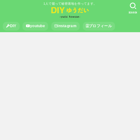
1人で籠って秘密基地を作ってます。
SEARCH
DIY
youtube
instagram
プロフィール