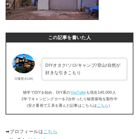
この記事を書いた人
DIYオタク/ソロ/キャンプ/登山/自然が
好きな引きこもり
川瀬悠大(28)
独学でDIYを始め、DIY系の
YouTube
も現在140,000人
2年でキャンピングカーを2台作ったり秘密基地を製作中
(安さ重視で工具を選んだ記事はこちらは
こちら
）
➡︎プロフィールは
こちら