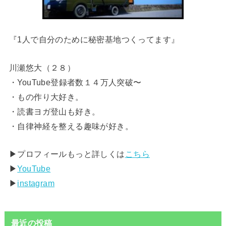
『1人で自分のために秘密基地つくってます』
川瀬悠大（２８）
・YouTube登録者数１４万人突破〜
・もの作り大好き。
・読書ヨガ登山も好き。
・自律神経を整える趣味が好き。
▶︎プロフィールもっと詳しくは
こちら
▶︎
YouTube
▶︎
instagram
最近の投稿