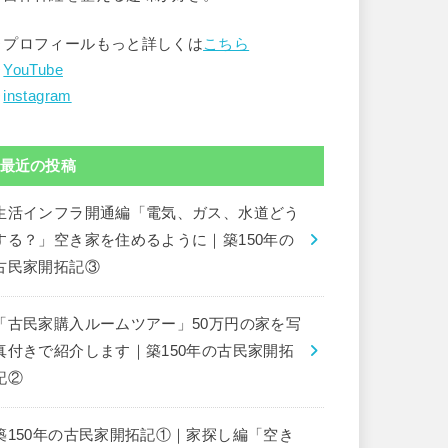
▶︎プロフィールもっと詳しくは
こちら
︎
YouTube
︎
instagram
最近の投稿
生活インフラ開通編「電気、ガス、水道どう
する？」空き家を住めるように｜築150年の
古民家開拓記③
「古民家購入ルームツアー」50万円の家を写
真付きで紹介します｜築150年の古民家開拓
記②
築150年の古民家開拓記①｜家探し編「空き