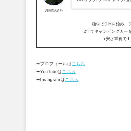
川瀬悠大(28)
独学でDIYを始め、D
2年でキャンピングカー
(安さ重視で
➡︎プロフィールは
こちら
➡︎YouTubeは
こちら
➡︎Instagramは
こちら