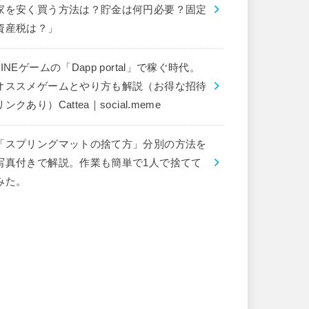
家を安く買う方法は？貯金は何円必要？固定
資産税は？」
LINEゲームの「Dapp portal」で稼ぐ時代。
オススメゲームとやり方も解説（お得な招待
リンクあり）Cattea｜social.meme
「スプリングマットの捨て方」分別の方法を
写真付きで解説。作業も簡単で1人で捨てて
みた。