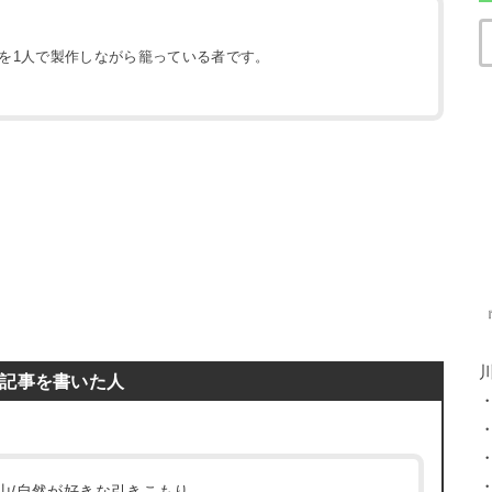
地を1人で製作しながら籠っている者です。
）
記事を書いた人
/登山/自然が好きな引きこもり