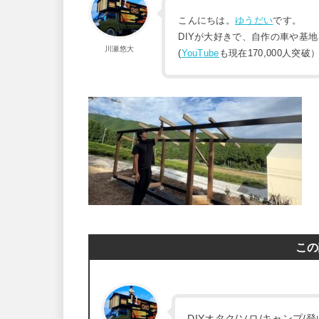
こんにちは。
ゆうだい
です。
DIYが大好きで、自作の車や基
川瀬悠大
(
YouTube
も現在170,000人突破
この
DIYオタク/ソロ/キャンプ