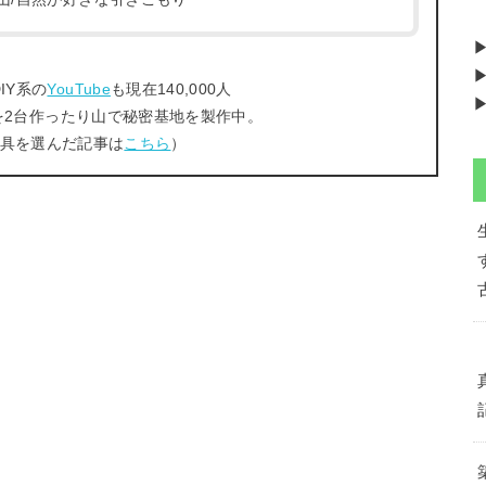
▶
IY系の
YouTube
も現在140,000人
▶
を2台作ったり山で秘密基地を製作中。
工具を選んだ記事は
こちら
）