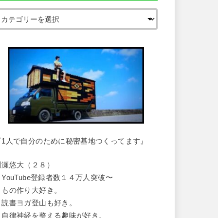
『1人で自分のために秘密基地つくってます』
川瀬悠大（２８）
・YouTube登録者数１４万人突破〜
・もの作り大好き。
・読書ヨガ登山も好き。
・自律神経を整える趣味が好き。