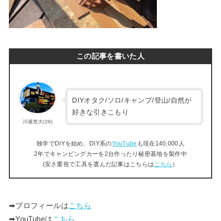
この記事を書いた人
DIYオタク/ソロ/キャンプ/登山/自然が
好きな引きこもり
川瀬悠大(28)
独学でDIYを始め、DIY系の
YouTube
も現在140,000人
2年でキャンピングカーを2台作ったり秘密基地を製作中
(安さ重視で工具を選んだ記事はこちらは
こちら
）
➡︎プロフィールは
こちら
➡︎YouTubeは
こちら