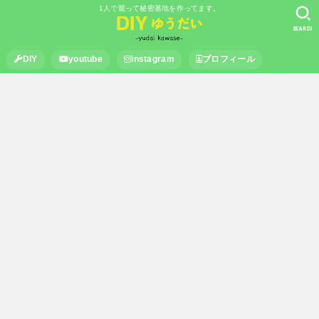
1人で籠って秘密基地を作ってます。
SEARCH
DIY
youtube
instagram
プロフィール