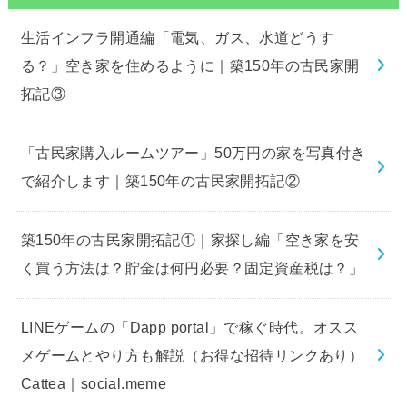
生活インフラ開通編「電気、ガス、水道どうす
る？」空き家を住めるように｜築150年の古民家開
拓記③
「古民家購入ルームツアー」50万円の家を写真付き
で紹介します｜築150年の古民家開拓記②
築150年の古民家開拓記①｜家探し編「空き家を安
く買う方法は？貯金は何円必要？固定資産税は？」
LINEゲームの「Dapp portal」で稼ぐ時代。オスス
メゲームとやり方も解説（お得な招待リンクあり）
Cattea｜social.meme