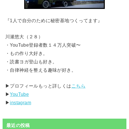
『1人で自分のために秘密基地つくってます』
川瀬悠大（２８）
・YouTube登録者数１４万人突破〜
・もの作り大好き。
・読書ヨガ登山も好き。
・自律神経を整える趣味が好き。
▶︎プロフィールもっと詳しくは
こちら
▶︎
YouTube
▶︎
instagram
最近の投稿