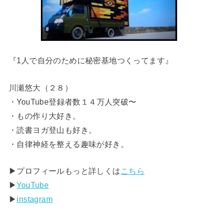
『1人で自分のために秘密基地つくってます』
川瀬悠大（２８）
・YouTube登録者数１４万人突破〜
・もの作り大好き。
・読書ヨガ登山も好き。
・自律神経を整える趣味が好き。
▶︎プロフィールもっと詳しくは
こちら
▶︎
YouTube
▶︎
instagram