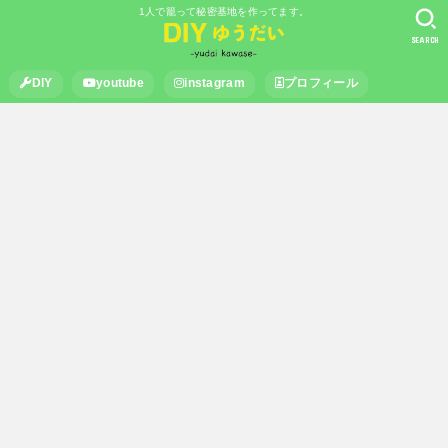
1人で籠って秘密基地を作ってます。
SEARCH
DIY
youtube
instagram
プロフィール