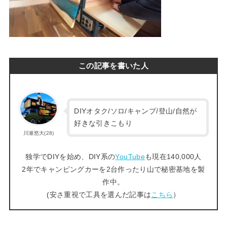
この記事を書いた人
DIYオタク/ソロ/キャンプ/登山/自然が
好きな引きこもり
川瀬悠大(28)
独学でDIYを始め、DIY系の
YouTube
も現在140,000人
2年でキャンピングカーを2台作ったり山で秘密基地を製
作中。
(安さ重視で工具を選んだ記事は
こちら
）