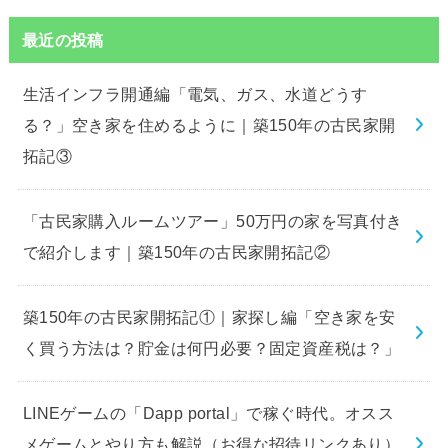
最近の投稿
生活インフラ開通編「電気、ガス、水道どうす
る？」空き家を住めるように｜築150年の古民家開
拓記③
「古民家購入ルームツアー」50万円の家を写真付き
で紹介します｜築150年の古民家開拓記②
築150年の古民家開拓記①｜家探し編「空き家を安
く買う方法は？貯金は何円必要？固定資産税は？」
LINEゲームの「Dapp portal」で稼ぐ時代。オスス
メゲームとやり方も解説（お得な招待リンクあり）