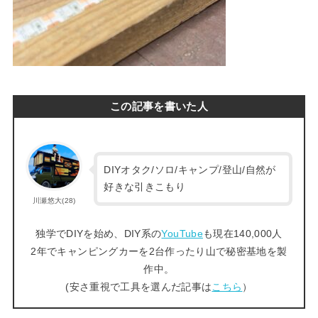
この記事を書いた人
DIYオタク/ソロ/キャンプ/登山/自然が
好きな引きこもり
川瀬悠大(28)
独学でDIYを始め、DIY系の
YouTube
も現在140,000人
2年でキャンピングカーを2台作ったり山で秘密基地を製
作中。
(安さ重視で工具を選んだ記事は
こちら
）