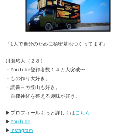
『1人で自分のために秘密基地つくってます』
川瀬悠大（２８）
・YouTube登録者数１４万人突破〜
・もの作り大好き。
・読書ヨガ登山も好き。
・自律神経を整える趣味が好き。
▶︎プロフィールもっと詳しくは
こちら
▶︎
YouTube
▶︎
instagram