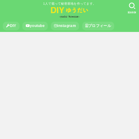
1人で籠って秘密基地を作ってます。
SEARCH
DIY
youtube
instagram
プロフィール