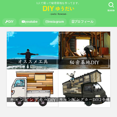
1人で籠って秘密基地を作ってます。
SEARCH
DIY
youtube
instagram
プロフィール