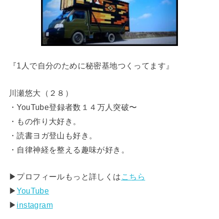
『1人で自分のために秘密基地つくってます』
川瀬悠大（２８）
・YouTube登録者数１４万人突破〜
・もの作り大好き。
・読書ヨガ登山も好き。
・自律神経を整える趣味が好き。
▶︎プロフィールもっと詳しくは
こちら
▶︎
YouTube
▶︎
instagram