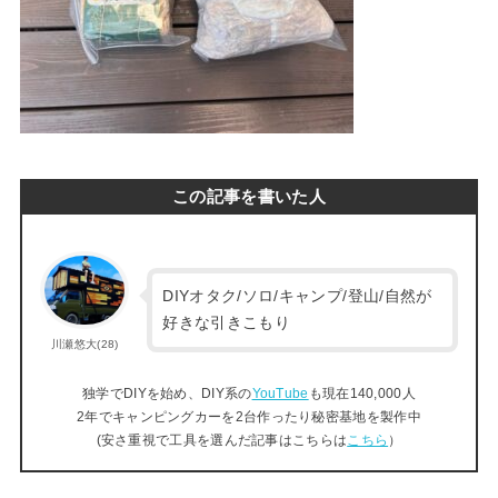
この記事を書いた人
DIYオタク/ソロ/キャンプ/登山/自然が
好きな引きこもり
川瀬悠大(28)
独学でDIYを始め、DIY系の
YouTube
も現在140,000人
2年でキャンピングカーを2台作ったり秘密基地を製作中
(安さ重視で工具を選んだ記事はこちらは
こちら
）