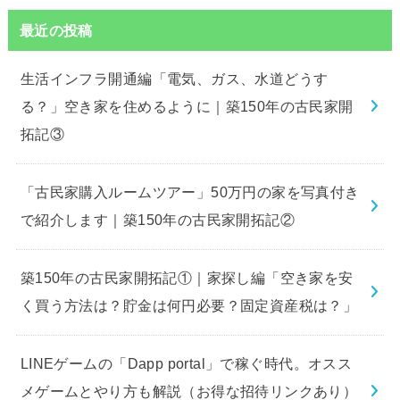
最近の投稿
生活インフラ開通編「電気、ガス、水道どうす
る？」空き家を住めるように｜築150年の古民家開
拓記③
「古民家購入ルームツアー」50万円の家を写真付き
で紹介します｜築150年の古民家開拓記②
築150年の古民家開拓記①｜家探し編「空き家を安
く買う方法は？貯金は何円必要？固定資産税は？」
LINEゲームの「Dapp portal」で稼ぐ時代。オスス
メゲームとやり方も解説（お得な招待リンクあり）