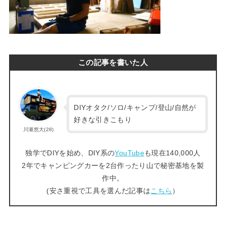
この記事を書いた人
DIYオタク/ソロ/キャンプ/登山/自然が
好きな引きこもり
川瀬悠大(28)
独学でDIYを始め、DIY系の
YouTube
も現在140,000人
2年でキャンピングカーを2台作ったり山で秘密基地を製
作中。
(安さ重視で工具を選んだ記事は
こちら
）