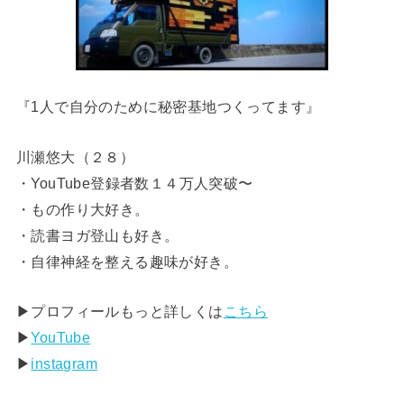
『1人で自分のために秘密基地つくってます』
川瀬悠大（２８）
・YouTube登録者数１４万人突破〜
・もの作り大好き。
・読書ヨガ登山も好き。
・自律神経を整える趣味が好き。
▶︎プロフィールもっと詳しくは
こちら
▶︎
YouTube
▶︎
instagram