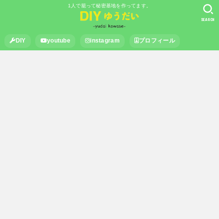
1人で籠って秘密基地を作ってます。
SEARCH
DIY
youtube
instagram
プロフィール