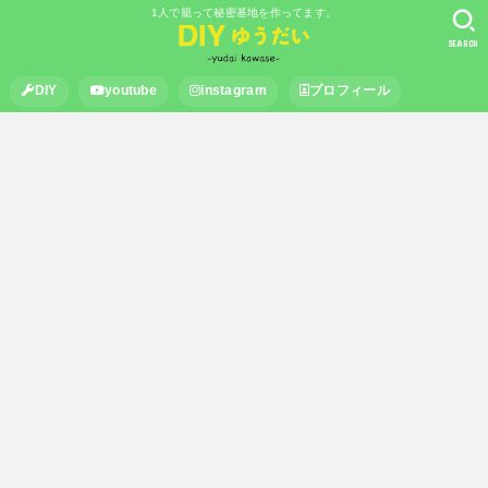
1人で籠って秘密基地を作ってます。
SEARCH
DIY
youtube
instagram
プロフィール