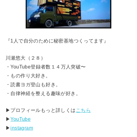
『1人で自分のために秘密基地つくってます』
川瀬悠大（２８）
・YouTube登録者数１４万人突破〜
・もの作り大好き。
・読書ヨガ登山も好き。
・自律神経を整える趣味が好き。
▶︎プロフィールもっと詳しくは
こちら
▶︎
YouTube
▶︎
instagram