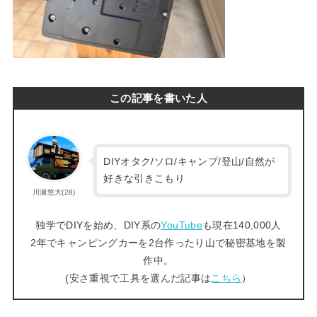
この記事を書いた人
DIYオタク/ソロ/キャンプ/登山/自然が
好きな引きこもり
川瀬悠大(28)
独学でDIYを始め、DIY系の
YouTube
も現在140,000人
2年でキャンピングカーを2台作ったり山で秘密基地を製
作中。
(安さ重視で工具を選んだ記事は
こちら
）