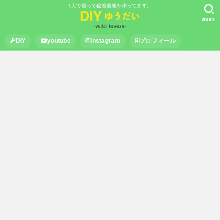
1人で籠って秘密基地を作ってます。
SEARCH
DIY
youtube
instagram
プロフィール