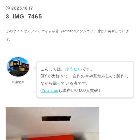
2023.10.17
3_IMG_7465
このサイトはアフィリエイト広告（Amazonアソシエイト含む）掲載していま
す。
こんにちは。
ゆうだい
です。
DIYが大好きで、自作の車や基地を1人で製作し
川瀬悠大
ながら籠っている者です。
(
YouTube
も現在170,000人突破）