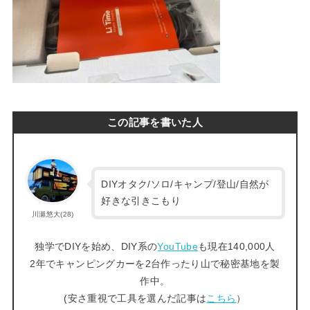
この記事を書いた人
DIYオタク/ソロ/キャンプ/登山/自然が
好きな引きこもり
川瀬悠大(28)
独学でDIYを始め、DIY系の
YouTube
も現在140,000人
2年でキャンピングカーを2台作ったり山で秘密基地を製
作中。
(安さ重視で工具を選んだ記事は
こちら
）