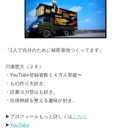
『1人で自分のために秘密基地つくってます』
川瀬悠大（２８）
・YouTube登録者数１４万人突破〜
・もの作り大好き。
・読書ヨガ登山も好き。
・自律神経を整える趣味が好き。
▶︎プロフィールもっと詳しくは
こちら
▶︎
YouTube